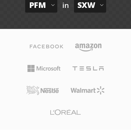
PFM
SXW
in