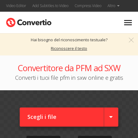
Video Editor
Add Subtitles to Video
Compress Video
Altro
Hai bisogno del riconoscimento testuale?
Riconoscere il testo
Convertitore da PFM ad SXW
Converti i tuoi file pfm in sxw online e gratis
Scegli i file