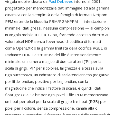
virgola mobile ideato da
Paul Debevec
intorno al 2001,
progettato per memorizzare dati immagine ad alta gamma
dinamica con la semplicità della famiglia di formati Netpbm.
PFM estende la filosofia PBM/PGM/PPM — intestazione
minimale, dati grezzi, nessuna compressione — ai campioni
in virgola mobile IEEE a 32 bit, fornendo accesso diretto ai
valori pixel HDR senza l'overhead di codifica di formati
come OpenEXR o la gamma limitata della codifica RGBE di
Radiance HDR. La struttura del file è intenzionalmente
minimale: un numero magico di due caratteri ('Pf' per la
scala di grigi, 'PF' per il colore), larghezza e altezza sulla
riga successiva, un indicatore di scala/endianness (negativo
per little-endian, positivo per big-endian, con la
magnitudine che indica il fattore di scala), e quindi i dati
float grezzi a 32 bit per ogni pixel. I file PFM memorizzano
un float per pixel per la scala di grigi o tre float (RGB) per
pixel per il colore, senza compressione, canale alfa o
supporto ai metadati. Il formato è emerso dalla comunità di