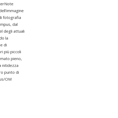
akerNote
 dell'immagine
di fotografia
ympus, dal
 degli attuali
do la
e di
 più piccoli
rmato pieno,
a nitidezza
ro punto di
pus/OM