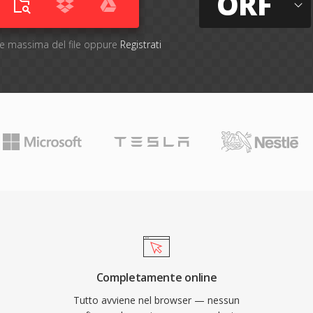
ORF
one massima del file oppure
Registrati
Completamente online
Tutto avviene nel browser — nessun