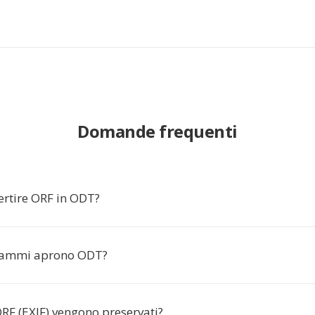
Domande frequenti
ertire ORF in ODT?
rammi aprono ODT?
RF (EXIF) vengono preservati?