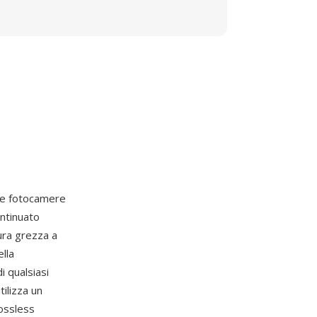
le fotocamere
ontinuato
ura grezza a
lla
 qualsiasi
ilizza un
ossless