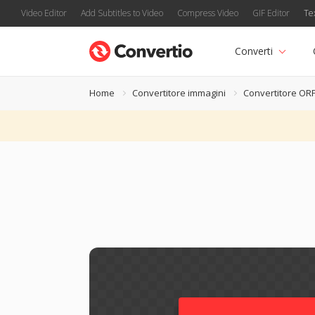
Video Editor
Add Subtitles to Video
Compress Video
GIF Editor
Te
Converti
Home
Convertitore immagini
Convertitore OR