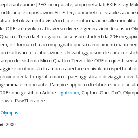
teplici anteprime JPEG incorporate, ampi metadati EXIF e tag M
dificano le impostazioni Art Filter, i parametri di stabilizzazione
isultati del rilevamento viso/occhio e le informazioni sulle modalità 
e. ORF si è evoluto attraverso diverse generazioni di sensori Ol
 Quattro Terzi da 4 megapixel ai sensori stacked da 20+ megapixel
em, e il formato ha accompagnato questi cambiamenti mantenen
con i software di elaborazione. Un vantaggio sono le caratteristich
campo del sistema Micro Quattro Terzi: i file ORF da questi sensori
aggiore profondità di campo a aperture equivalenti rispetto al fo
enuino per la fotografia macro, paesaggistica e di viaggio dove l
otogramma è importante. L'ampio supporto di elaborazione è un alt
e ORF sono gestiti da Adobe
Lightroom
, Capture One, DxO, Olym
craw e RawTherapee.
:
Olympus
ne
: 2000