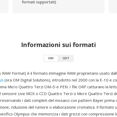
formati supportati)
Informazioni sui formati
ORF
ODT
 RAW Format) è il formato immagine RAW proprietario usato dal
us
(ora OM Digital Solutions), introdotto nel 2000 con la E-10 e c
amma Micro Quattro Terzi OM-D e PEN. I file ORF catturano la lett
al sensore Live MOS o CCD Quattro Terzi o Micro Quattro Terzi de
reservando i dati completi del mosaico con pattern Bayer prima di
ione, riduzione del rumore o elaborazione cromatica. Il formato ut
pecifico Olympus che memorizza i dati grezzi con compressione l