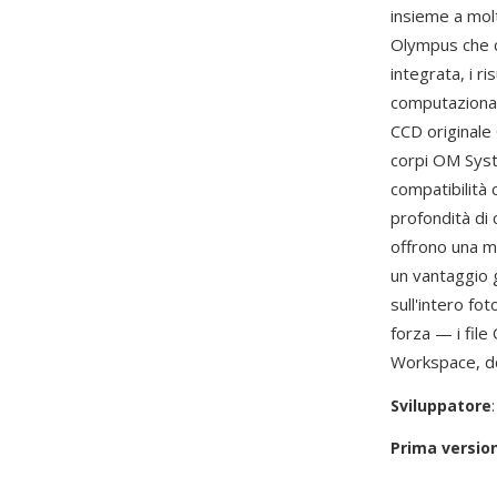
insieme a mol
Olympus che co
integrata, i r
computazional
CCD originale
corpi OM Syst
compatibilità 
profondità di 
offrono una m
un vantaggio g
sull'intero f
forza — i fil
Workspace, d
Sviluppatore
Prima versio