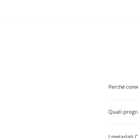
Perché conv
Quali prog
I metadati O