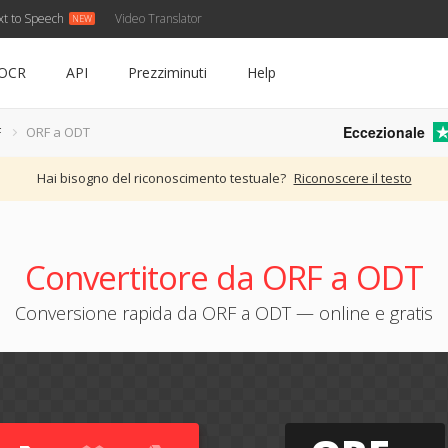
xt to Speech
Video Translator
OCR
API
Prezziminuti
Help
Eccezionale
F
ORF a ODT
Hai bisogno del riconoscimento testuale?
Riconoscere il testo
Convertitore da ORF a ODT
Conversione rapida da ORF a ODT — online e gratis