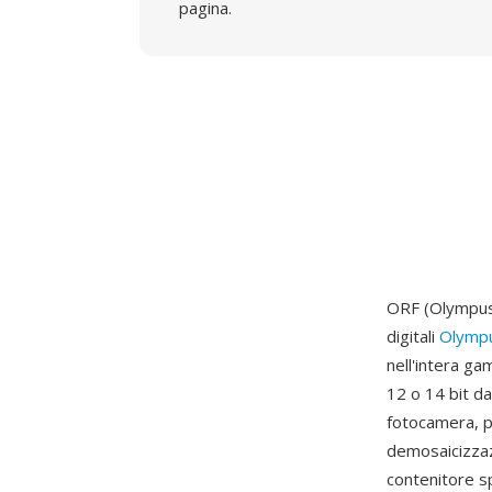
pagina.
ORF (Olympus
digitali
Olymp
nell'intera g
12 o 14 bit d
fotocamera, p
demosaicizzaz
contenitore s