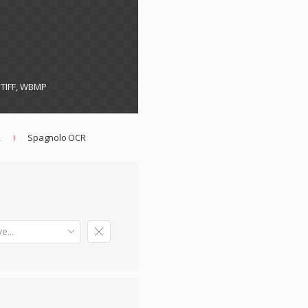
, TIFF, WBMP
R
Spagnolo OCR
e...