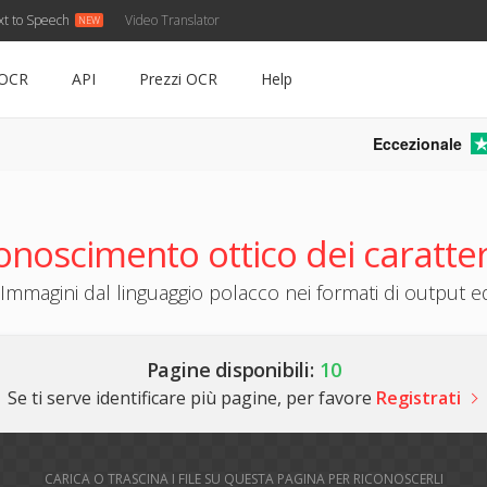
xt to Speech
Video Translator
OCR
API
Prezzi OCR
Help
Eccezionale
noscimento ottico dei caratteri
Immagini dal linguaggio polacco nei formati di output edi
Pagine disponibili:
10
Se ti serve identificare più pagine, per favore
Registrati
CARICA O TRASCINA I FILE SU QUESTA PAGINA PER RICONOSCERLI