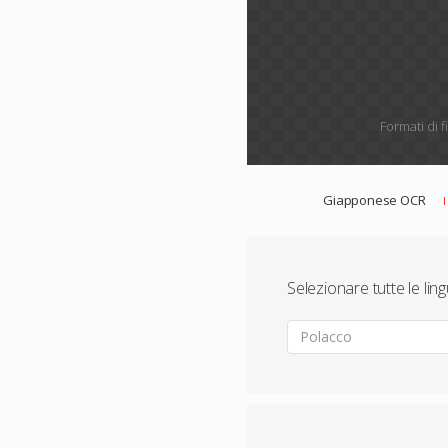
Formati di f
Giapponese OCR
Selezionare tutte le lin
Polacco