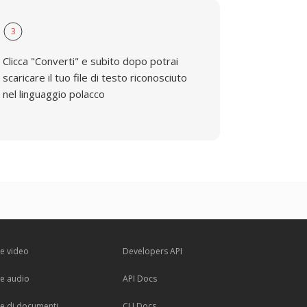
3
Clicca "Converti" e subito dopo potrai
scaricare il tuo file di testo riconosciuto
nel linguaggio polacco
re video
Developers API
re audio
API Docs
re di documenti
CLI Docs