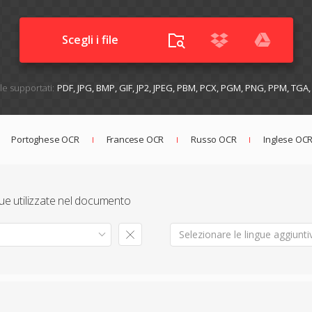
Scegli i file
ile supportati:
PDF, JPG, BMP, GIF, JP2, JPEG, PBM, PCX, PGM, PNG, PPM, TGA
Portoghese OCR
Francese OCR
Russo OCR
Inglese OC
gue utilizzate nel documento
Selezionare le lingue aggiuntiv