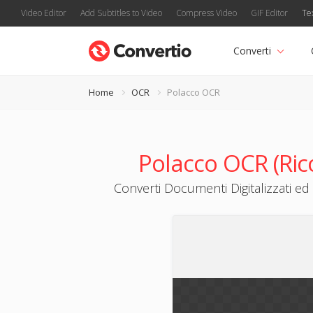
Video Editor
Add Subtitles to Video
Compress Video
GIF Editor
Te
Converti
Home
OCR
Polacco OCR
Polacco OCR (Rico
Converti Documenti Digitalizzati ed 