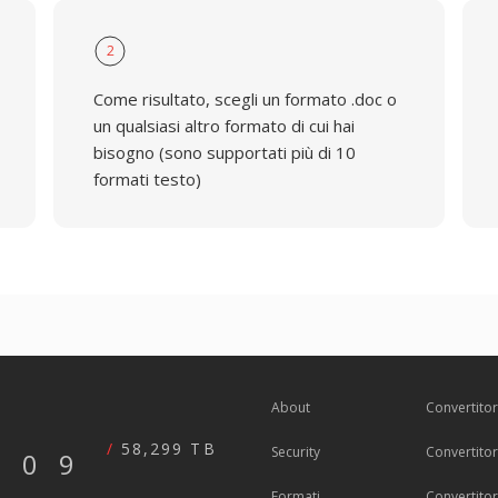
2
Come risultato, scegli un formato .doc o
un qualsiasi altro formato di cui hai
bisogno (sono supportati più di 10
formati testo)
About
Convertito
58,299 TB
Security
Convertito
609
Formati
Convertito