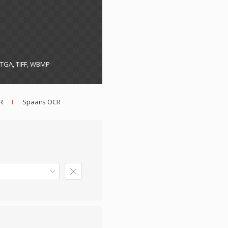
, TGA, TIFF, WBMP
R
Spaans OCR