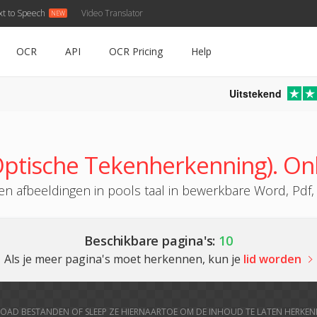
xt to Speech
Video Translator
OCR
API
OCR Pricing
Help
Uitstekend
ptische Tekenherkenning). Onl
afbeeldingen in pools taal in bewerkbare Word, Pdf, E
Beschikbare pagina's:
10
Als je meer pagina's moet herkennen, kun je
lid worden
OAD BESTANDEN OF SLEEP ZE HIERNAARTOE OM DE INHOUD TE LATEN HERKE