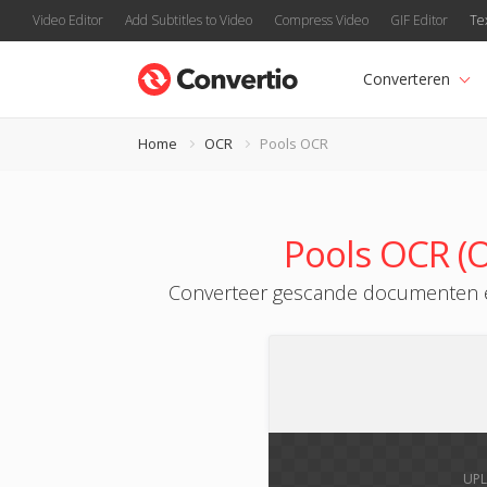
Video Editor
Add Subtitles to Video
Compress Video
GIF Editor
Te
Converteren
Home
OCR
Pools OCR
Pools OCR (O
Converteer gescande documenten en 
UPL