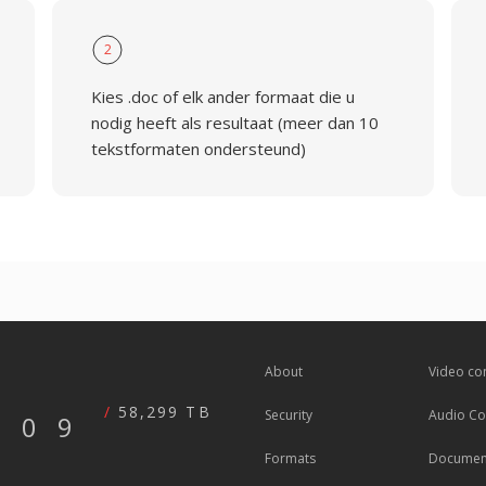
2
Kies .doc of elk ander formaat die u
nodig heeft als resultaat (meer dan 10
tekstformaten ondersteund)
About
Video co
58,299 TB
Security
Audio Co
609
Formats
Document