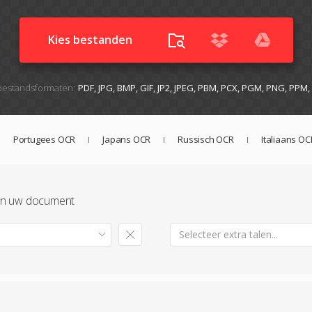
Kies bestanden
estandsformaten:
PDF, JPG, BMP, GIF, JP2, JPEG, PBM, PCX, PGM, PNG, PPM
Portugees OCR
Japans OCR
Russisch OCR
Italiaans OC
e in uw document
Selecteer extra talen...