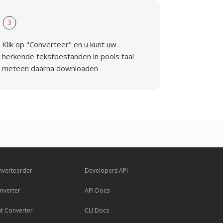
3
Klik op "Converteer" en u kunt uw
herkende tekstbestanden in pools taal
meteen daarna downloaden
nverteerder
Developers API
nverter
API Docs
 Converter
CLI Docs