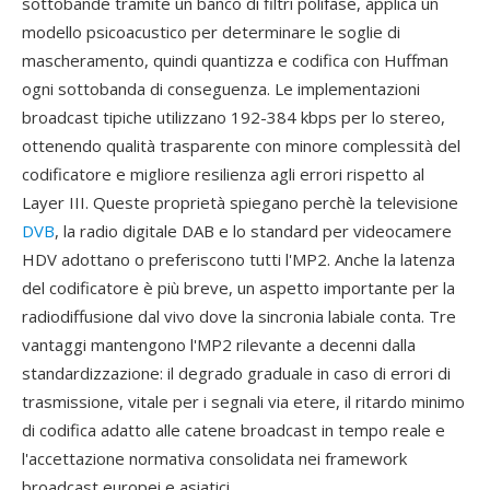
sottobande tramite un banco di filtri polifase, applica un
modello psicoacustico per determinare le soglie di
mascheramento, quindi quantizza e codifica con Huffman
ogni sottobanda di conseguenza. Le implementazioni
broadcast tipiche utilizzano 192-384 kbps per lo stereo,
ottenendo qualità trasparente con minore complessità del
codificatore e migliore resilienza agli errori rispetto al
Layer III. Queste proprietà spiegano perchè la televisione
DVB
, la radio digitale DAB e lo standard per videocamere
HDV adottano o preferiscono tutti l'MP2. Anche la latenza
del codificatore è più breve, un aspetto importante per la
radiodiffusione dal vivo dove la sincronia labiale conta. Tre
vantaggi mantengono l'MP2 rilevante a decenni dalla
standardizzazione: il degrado graduale in caso di errori di
trasmissione, vitale per i segnali via etere, il ritardo minimo
di codifica adatto alle catene broadcast in tempo reale e
l'accettazione normativa consolidata nei framework
broadcast europei e asiatici.