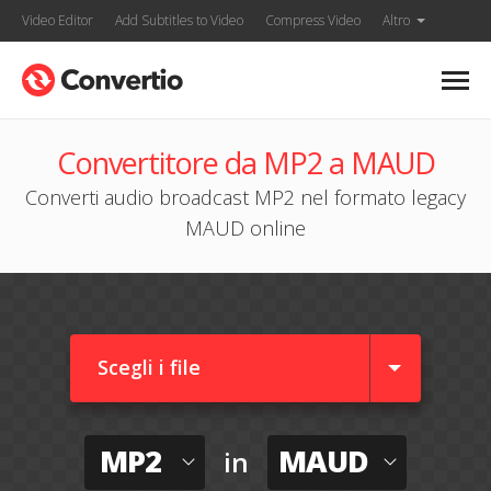
Video Editor
Add Subtitles to Video
Compress Video
Altro
Convertitore da MP2 a MAUD
Converti audio broadcast MP2 nel formato legacy
MAUD online
Scegli i file
MP2
MAUD
in