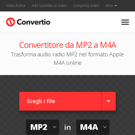
Video Editor
Add Subtitles to Video
Compress Video
Altro
Convertitore da MP2 a M4A
Trasforma audio radio MP2 nel formato Apple
M4A online
Scegli i file
MP2
M4A
in