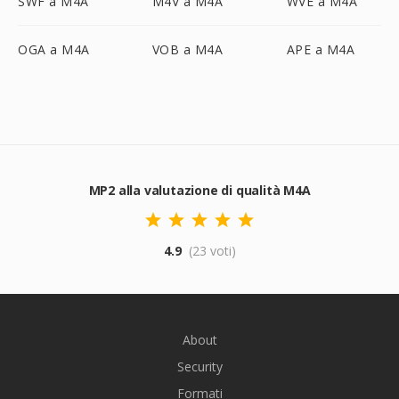
SWF a M4A
M4V a M4A
WVE a M4A
OGA a M4A
VOB a M4A
APE a M4A
MP2 alla valutazione di qualità M4A
4.9
(23 voti)
About
Security
Formati