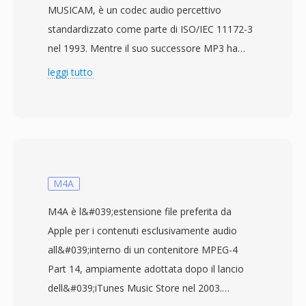
MUSICAM, è un codec audio percettivo
standardizzato come parte di ISO/IEC 11172-3
nel 1993. Mentre il suo successore MP3 ha
catturato l&#039;attenzione del mondo
leggi tutto
consumer, MP2 si è ritagliato una nicchia
duratura nella radiodiffusione professionale che
mantiene ancora oggi. Il codec suddivide
l&#039;audio in 32 sottobande tramite un
banco di filtri polifase, applica un modello
psicoacustico per determinare le soglie di
M4A
mascheramento, quindi quantizza e codifica
M4A è l&#039;estensione file preferita da
con Huffman ogni sottobanda di conseguenza.
Apple per i contenuti esclusivamente audio
Le implementazioni broadcast tipiche utilizzano
all&#039;interno di un contenitore MPEG-4
192-384 kbps per lo stereo, ottenendo qualità
Part 14, ampiamente adottata dopo il lancio
trasparente con minore complessità del
dell&#039;iTunes Music Store nel 2003.
codificatore e migliore resilienza agli errori