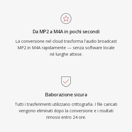
Apple è trasparente — iTunes, Apple Music,
iPhone, iPad e macOS gestiscono M4A
nativamente — mentre il supporto di terze
parti comprende VLC, foobar2000, Android e la
Da MP2 a M4A in pochi secondi
maggior parte dei sistemi di infotainment
La conversione nel cloud trasforma l'audio broadcast
automobilistici. Tre benefici tangibili
MP2 in M4A rapidamente — senza software locale
definiscono il formato: efficienza di codifica
né lunghe attese.
superiore rispetto ai codec lossy precedenti,
metadati ricchi attraverso la struttura di atomi
MP4 (copertine, capitoli, testi) e flessibilità
dual-mode che serve sia flussi di lavoro lossy
che lossless.
Elaborazione sicura
Tutti i trasferimenti utilizzano crittografia. I file caricati
vengono eliminati dopo la conversione e i risultati
rimossi entro 24 ore.