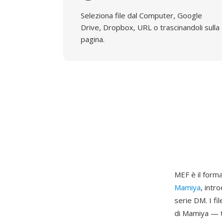
Seleziona file dal Computer, Google
Drive, Dropbox, URL o trascinandoli sulla
pagina.
MEF è il form
Mamiya
, intr
serie DM. I f
di Mamiya — t