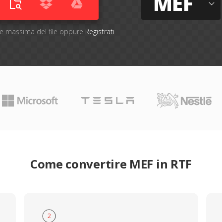
MEF
one massima del file oppure
Registrati
Come convertire MEF in RTF
2