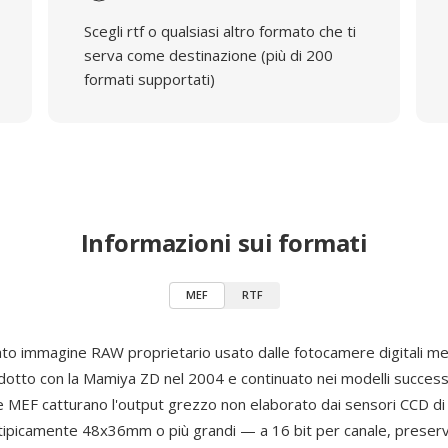
Scegli rtf o qualsiasi altro formato che ti
serva come destinazione (più di 200
formati supportati)
Informazioni sui formati
MEF
RTF
ato immagine RAW proprietario usato dalle fotocamere digitali m
odotto con la Mamiya ZD nel 2004 e continuato nei modelli successiv
ile MEF catturano l'output grezzo non elaborato dai sensori CCD d
ipicamente 48x36mm o più grandi — a 16 bit per canale, preser