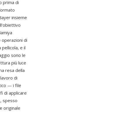
 prima di
 formato
 Bayer insieme
l'obiettivo
 Mamiya
 operazioni di
ellicola, e il
aggio sono le
ttura più luce
una resa della
lavoro di
ico — i file
i di applicare
i, spesso
e originale