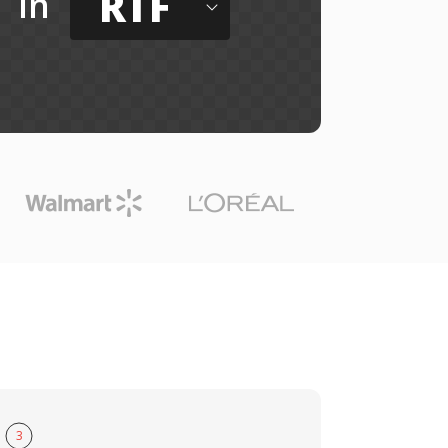
RTF
in
3