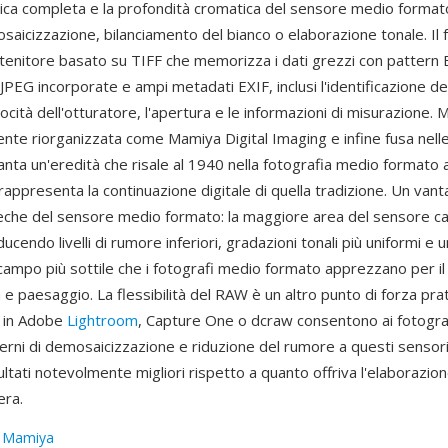
a completa e la profondità cromatica del sensore medio formato
saicizzazione, bilanciamento del bianco o elaborazione tonale. Il
ontenitore basato su TIFF che memorizza i dati grezzi con pattern
PEG incorporate e ampi metadati EXIF, inclusi l'identificazione del
ocità dell'otturatore, l'apertura e le informazioni di misurazione.
nte riorganizzata come Mamiya Digital Imaging e infine fusa nelle
ta un'eredità che risale al 1940 nella fotografia medio formato a p
appresenta la continuazione digitale di quella tradizione. Un vant
nseche del sensore medio formato: la maggiore area del sensore ca
ducendo livelli di rumore inferiori, gradazioni tonali più uniformi e 
campo più sottile che i fotografi medio formato apprezzano per il 
 e paesaggio. La flessibilità del RAW è un altro punto di forza prat
i in Adobe
Lightroom
, Capture One o dcraw consentono ai fotograf
erni di demosaicizzazione e riduzione del rumore a questi sensor
ltati notevolmente migliori rispetto a quanto offriva l'elaborazion
era.
:
Mamiya