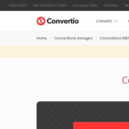
Video Editor
Add Subtitles to Video
Compress Video
GIF Editor
Te
Converti
Home
Convertitore immagini
Convertitore ME
C