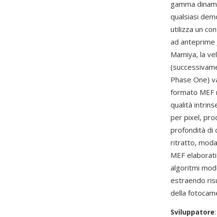
gamma dinamic
qualsiasi demo
utilizza un c
ad anteprime J
Mamiya, la vel
(successivame
Phase One) van
formato MEF r
qualità intri
per pixel, pro
profondità di 
ritratto, moda
MEF elaborat
algoritmi mod
estraendo risu
della fotocam
Sviluppatore