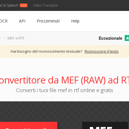
xt to Speech
Video Translator
OCR
API
Prezziminuti
Help
Eccezionale
F
MEF a RTF
Hai bisogno del riconoscimento testuale?
Riconoscere il testo
onvertitore da MEF (RAW) ad R
Converti i tuoi file mef in rtf online e gratis