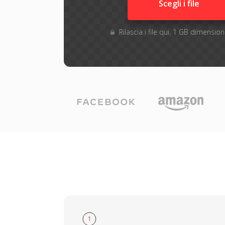
Scegli i file
Rilascia i file qui. 1 GB dimensi
1