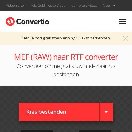
Video Editor
Add Subtitles to Video
Compress Video
Meer
Heb je nodig tekstherkenning?
Tekst herkennen
MEF (RAW) naar RTF converter
Converteer online gratis uw mef- naar rtf-
bestanden
Kies bestanden