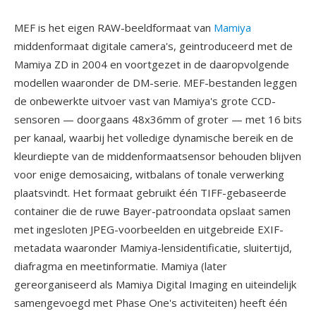
MEF is het eigen RAW-beeldformaat van
Mamiya
middenformaat digitale camera's, geintroduceerd met de
Mamiya ZD in 2004 en voortgezet in de daaropvolgende
modellen waaronder de DM-serie. MEF-bestanden leggen
de onbewerkte uitvoer vast van Mamiya's grote CCD-
sensoren — doorgaans 48x36mm of groter — met 16 bits
per kanaal, waarbij het volledige dynamische bereik en de
kleurdiepte van de middenformaatsensor behouden blijven
voor enige demosaicing, witbalans of tonale verwerking
plaatsvindt. Het formaat gebruikt één TIFF-gebaseerde
container die de ruwe Bayer-patroondata opslaat samen
met ingesloten JPEG-voorbeelden en uitgebreide EXIF-
metadata waaronder Mamiya-lensidentificatie, sluitertijd,
diafragma en meetinformatie. Mamiya (later
gereorganiseerd als Mamiya Digital Imaging en uiteindelijk
samengevoegd met Phase One's activiteiten) heeft één