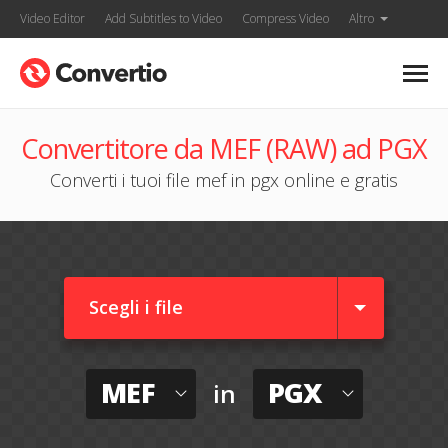
Video Editor
Add Subtitles to Video
Compress Video
Altro
Convertitore da MEF (RAW) ad PGX
Converti i tuoi file mef in pgx online e gratis
Scegli i file
MEF
PGX
in