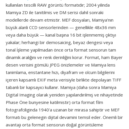
kullanılan tescilli RAW görüntü formatıdır; 2004 yilinda
Mamiya ZD ile tanitilmis ve DM serisi dahil sonraki
modellerde devam etmistir. MEF dosyaları, Mamiya'nın
büyük alanli CCD sensorlerinden — genellikle 48x36 mm
veya daha büyük — kanal başına 16 bit işlenmemiş çıktıyı
yakalar; herhangi bir demosaicing, beyaz dengesi veya
tonal i̇şleme yapilmadan önce orta format sensorun tam
dinamik aralığını ve renk derinliğini korur. Format, ham Bayer
desen verisini gömülü JPEG önizlemeler ve Mamiya lens
tanimlama, enstantane hızı, diyafram ve olcum bilgilerini
içeren kapsamlı EXIF meta verisiyle birlikte depolayan TIFF
tabanlı bir kapsayıcı kullanır. Mamiya (daha sonra Mamiya
Digital Imaging olarak yeniden yapılandırılmış ve nihayetinde
Phase Öne bunyesine katilmistir) orta format film
fotografciliginda 1940'a uzanan bir mirasa sahiptir ve MEF
formatı bu gelenegin dijital devamini temsil eder. Önemli bir
avantajı orta format sensorun doğal görüntüleme