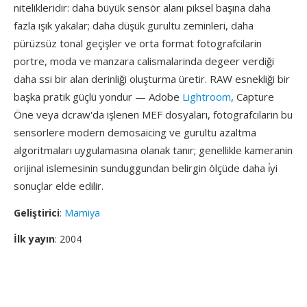
nitelikleridir: daha büyük sensör alanı piksel başına daha
fazla ışık yakalar; daha düşük gurultu zeminleri, daha
pürüzsüz tonal geçişler ve orta format fotografcilarin
portre, moda ve manzara calismalarinda degeer verdiği
daha ssi bir alan derinliği oluşturma üretir. RAW esnekliği bir
başka pratik güçlü yondur — Adobe
Lightroom
, Capture
Öne veya dcraw'da işlenen MEF dosyaları, fotografcilarin bu
sensorlere modern demosaicing ve gurultu azaltma
algoritmaları uygulamasına olanak tanır; genellikle kameranin
orijinal islemesinin sunduggundan belirgin ölçüde daha i̇yi
sonuçlar elde edilir.
Geliştirici
:
Mamiya
İlk yayın
: 2004