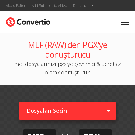
Video Editor
Add Subtitles to Video
Daha fazla
MEF (RAW)'den PGX'ye
dönüştürücü
mef dosyalarınızı pgx'ye çevrimiçi & ücretsiz
olarak dönüştürün
Dosyaları Seçin