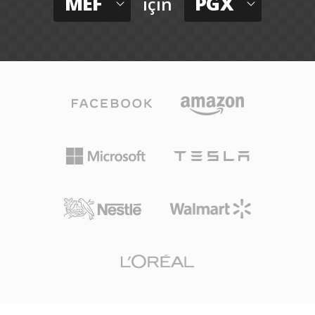
MEF
PGX
için