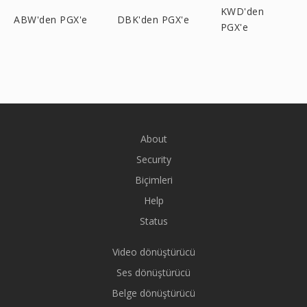
KWD'den
ABW'den PGX'e
DBK'den PGX'e
PGX'e
About
Security
Biçimleri
Help
Status
Video dönüştürücü
Ses dönüştürücü
Belge dönüştürücü