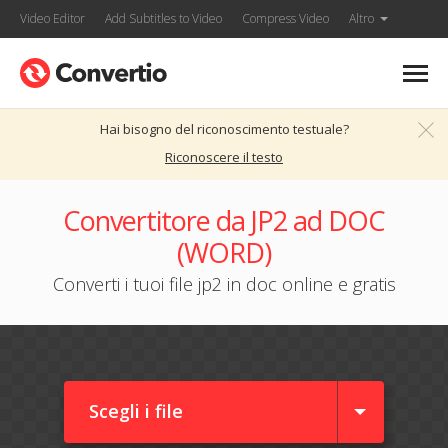
Video Editor
Add Subtitles to Video
Compress Video
Altro
Hai bisogno del riconoscimento testuale?
Riconoscere il testo
Convertitore da JP2 ad DOC
(WORD)
Converti i tuoi file jp2 in doc online e gratis
Scegli i file