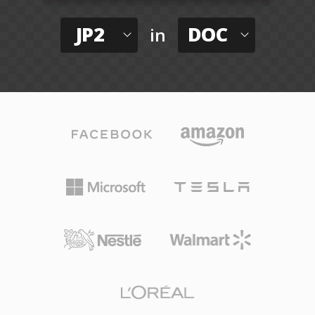
JP2
DOC
in