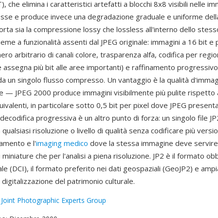
 che elimina i caratteristici artefatti a blocchi 8x8 visibili nelle i
se e produce invece una degradazione graduale e uniforme della q
ta sia la compressione lossy che lossless all'interno dello stess
sieme a funzionalità assenti dal JPEG originale: immagini a 16 bit e
ero arbitrario di canali colore, trasparenza alfa, codifica per regio
 assegna più bit alle aree importanti) e raffinamento progressivo 
 da un singolo flusso compresso. Un vantaggio è la qualità d'imma
ate — JPEG 2000 produce immagini visibilmente più pulite rispetto
ivalenti, in particolare sotto 0,5 bit per pixel dove JPEG presenta
 decodifica progressiva è un altro punto di forza: un singolo file 
 qualsiasi risoluzione o livello di qualità senza codificare più versi
vamento e l'
imaging medico
dove la stessa immagine deve servire 
 miniature che per l'analisi a piena risoluzione. JP2 è il formato ob
tale (DCI), il formato preferito nei dati geospaziali (GeoJP2) e am
 digitalizzazione del patrimonio culturale.
:
Joint Photographic Experts Group