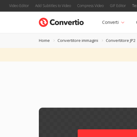
Video Editor
Add Subtitles to Video
Compress Video
GIF Editor
Te
Converti
Home
Convertitore immagini
Convertitore JP2