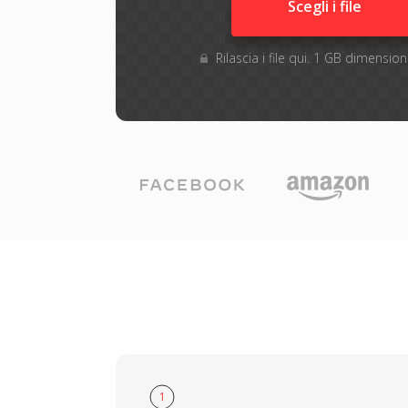
Scegli i file
Rilascia i file qui. 1 GB dimensi
1