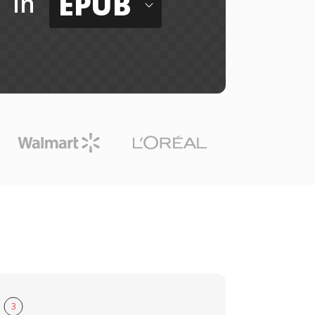
EPUB
in
3