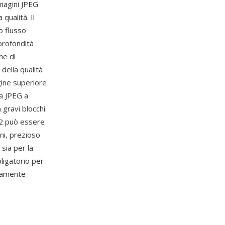
mmagini JPEG
ualità. Il
o flusso
 profondità
ne di
della qualità
gine superiore
 a JPEG a
 gravi blocchi.
JP2 può essere
oni, prezioso
sia per la
bligatorio per
piamente