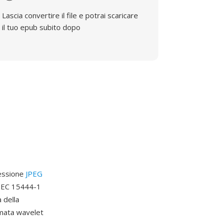
Lascia convertire il file e potrai scaricare
il tuo epub subito dopo
ressione
JPEG
/IEC 15444-1
 della
rmata wavelet