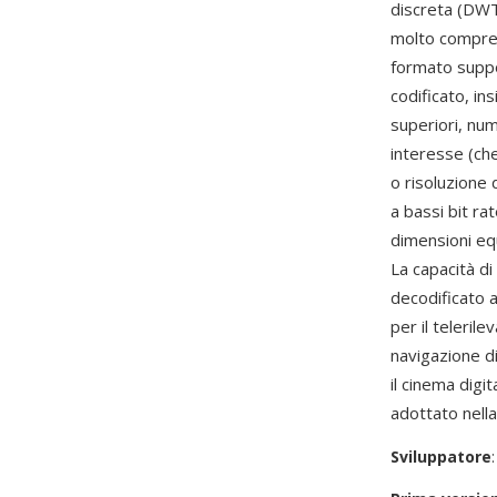
discreta (DWT),
molto compres
formato suppor
codificato, in
superiori, num
interesse (che
o risoluzione
a bassi bit r
dimensioni equ
La capacità di
decodificato a
per il telerile
navigazione di
il cinema digi
adottato nella
Sviluppatore