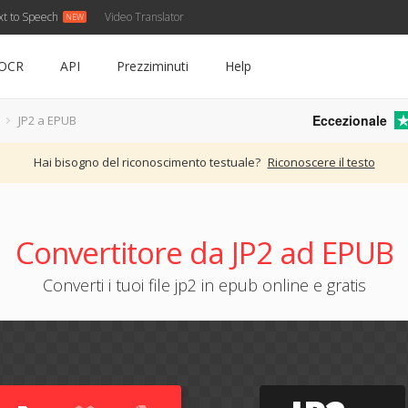
xt to Speech
Video Translator
OCR
API
Prezziminuti
Help
Eccezionale
JP2 a EPUB
Hai bisogno del riconoscimento testuale?
Riconoscere il testo
Convertitore da JP2 ad EPUB
Converti i tuoi file jp2 in epub online e gratis