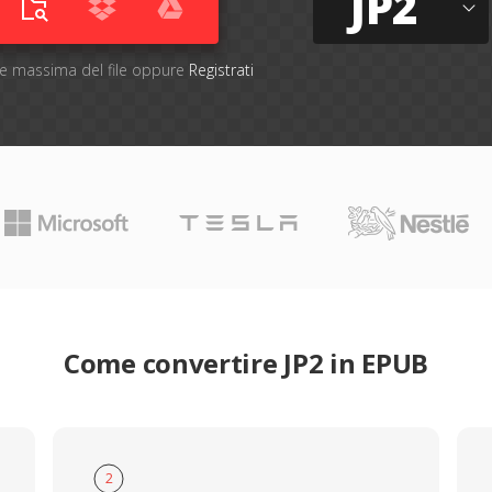
JP2
one massima del file oppure
Registrati
Come convertire JP2 in EPUB
2