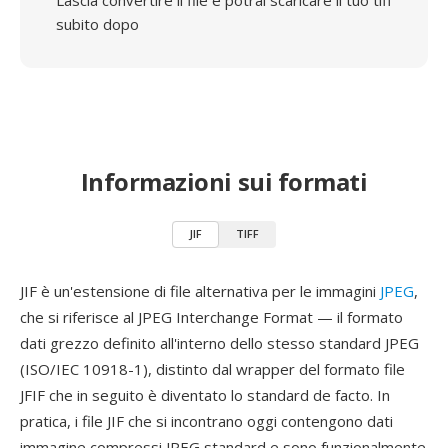
Lascia convertire il file e potrai scaricare il tuo tiff
subito dopo
Informazioni sui formati
JIF
TIFF
JIF è un'estensione di file alternativa per le immagini
JPEG
,
che si riferisce al JPEG Interchange Format — il formato
dati grezzo definito all'interno dello stesso standard JPEG
(ISO/IEC 10918-1), distinto dal wrapper del formato file
JFIF che in seguito è diventato lo standard de facto. In
pratica, i file JIF che si incontrano oggi contengono dati
immagine compressi JPEG standard e sono funzionalmente