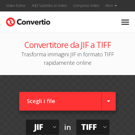
Video Editor
Add Subtitles to Video
Compress Video
Altro
Convertitore da JIF a TIFF
Trasforma immagini JIF in formato TIFF
rapidamente online
Scegli i file
JIF
TIFF
in