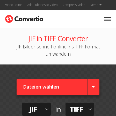
Video Editor
Add Subtitles to Video
Compress Video
Mehr
JIF in TIFF Converter
JIF-Bilder schnell online ins TIFF-Format
umwandeln
Dateien wählen
JIF
TIFF
in