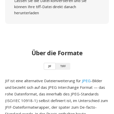
Lassen Sie die Datei konvertieren und Sie
können Ihre tiff-Datei direkt danach
herunterladen
Über die Formate
JIF
TIFF
JIF ist eine alternative Dateierweiterung für
JPEG
-Bilder
und bezieht sich auf das JPEG Interchange Format — das
rohe Datenformat, das innerhalb des JPEG-Standards
(ISO/IEC 10918-1) selbst definiert ist, im Unterschied zum
JFIF-Dateiformatwrapper, der später zum De-facto-
Standard wurde. In der Praxis enthalten heute