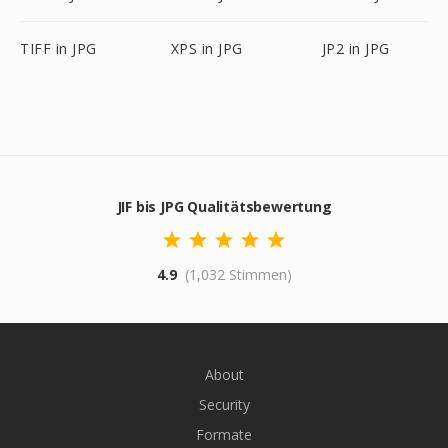
TIFF in JPG
XPS in JPG
JP2 in JPG
JIF bis JPG Qualitätsbewertung
4.9
(1,032 Stimmen)
About
Security
Formate