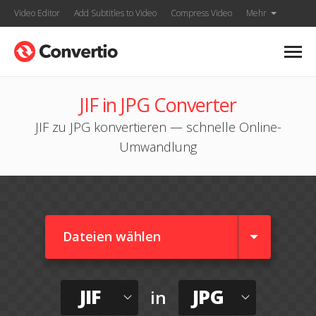
Video Editor
Add Subtitles to Video
Compress Video
Mehr
JIF in JPG Converter
JIF zu JPG konvertieren — schnelle Online-
Umwandlung
Dateien wählen
JIF
JPG
in