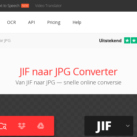
xt to Speech
Video Translator
OCR
API
Pricing
Help
Uitstekend
aar JPG
JIF naar JPG Converter
Van JIF naar JPG — snelle online conversie
JIF