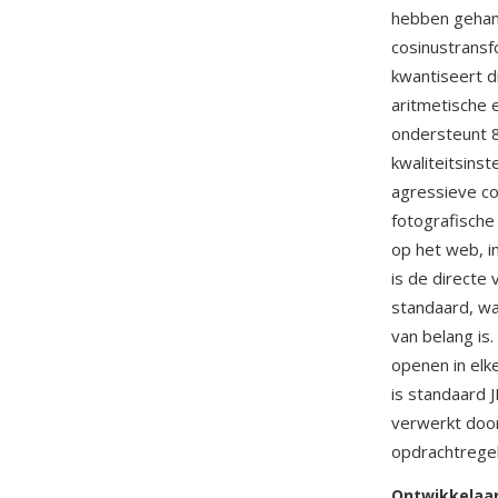
hebben gehan
cosinustransf
kwantiseert d
aritmetische
ondersteunt 8
kwaliteitsinst
agressieve co
fotografische
op het web, i
is de directe
standaard, wa
van belang is
openen in elk
is standaard J
verwerkt door
opdrachtregel
Ontwikkelaa