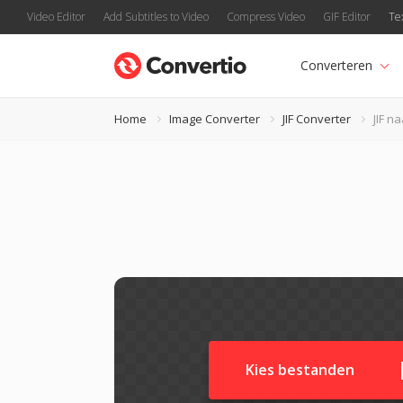
Video Editor
Add Subtitles to Video
Compress Video
GIF Editor
Te
Converteren
Home
Image Converter
JIF Converter
JIF n
Kies bestanden