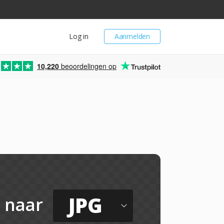
Log in
Aanmelden
10,220
beoordelingen op
JPG
naar