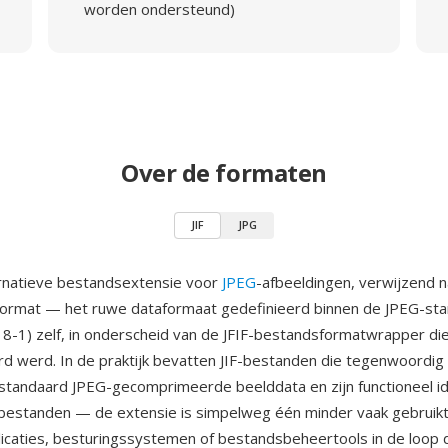
worden ondersteund)
Over de formaten
JIF
JPG
ternatieve bestandsextensie voor
JPEG
-afbeeldingen, verwijzend 
Format — het ruwe dataformaat gedefinieerd binnen de JPEG-st
8-1) zelf, in onderscheid van de JFIF-bestandsformatwrapper die
rd werd. In de praktijk bevatten JIF-bestanden die tegenwoordi
standaard JPEG-gecomprimeerde beelddata en zijn functioneel id
g-bestanden — de extensie is simpelweg één minder vaak gebruikt
caties, besturingssystemen of bestandsbeheertools in de loop d