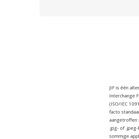
JIF is één al
Interchange 
(ISO/IEC 1091
facto standaa
aangetroffen 
.jpg- of .jpe
sommige appli