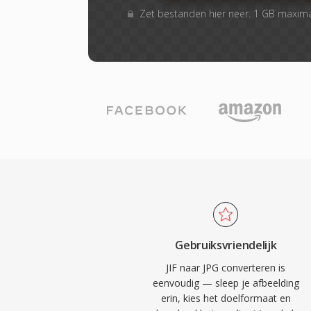
Zet bestanden hier neer. 1 GB maxim
Gebruiksvriendelijk
JIF naar JPG converteren is
eenvoudig — sleep je afbeelding
erin, kies het doelformaat en