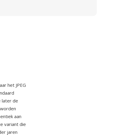
naar het JPEG
andaard
 later de
g worden
entiek aan
e variant die
er jaren