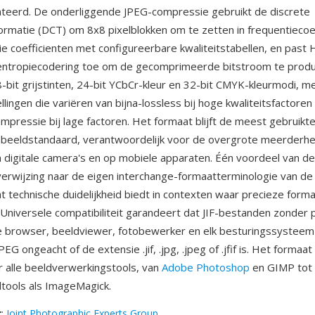
teerd. De onderliggende JPEG-compressie gebruikt de discrete
ormatie (DCT) om 8x8 pixelblokken om te zetten in frequentiecoef
ie coefficienten met configureerbare kwaliteitstabellen, en past 
 entropiecodering toe om de gecomprimeerde bitstroom te prod
-bit grijstinten, 24-bit YCbCr-kleur en 32-bit CMYK-kleurmodi, m
ellingen die variëren van bijna-lossless bij hoge kwaliteitsfactoren
mpressie bij lage factoren. Het formaat blijft de meest gebruikt
 beeldstandaard, verantwoordelijk voor de overgrote meerderhei
n digitale camera's en op mobiele apparaten. Één voordeel van de
 verwijzing naar de eigen interchange-formaatterminologie van de
t technische duidelijkheid biedt in contexten waar precieze formaa
. Universele compatibiliteit garandeert dat JIF-bestanden zonder
e browser, beeldviewer, fotobewerker en elk besturingssystee
PEG ongeacht of de extensie .jif, .jpg, .jpeg of .jfif is. Het formaa
 alle beeldverwerkingstools, van
Adobe Photoshop
en GIMP tot
tools als ImageMagick.
r
:
Joint Photographic Experts Group