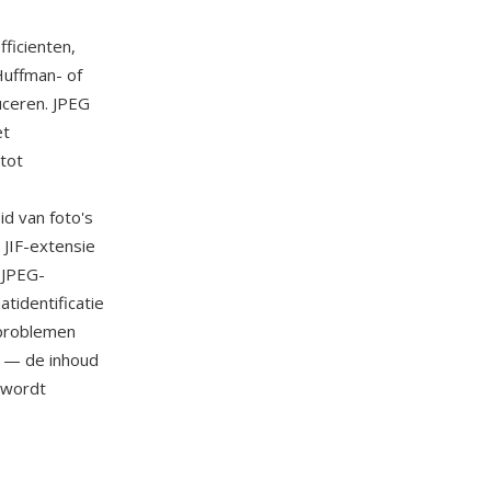
ficienten,
Huffman- of
uceren. JPEG
et
 tot
e
d van foto's
 JIF-extensie
 JPEG-
tidentificatie
 problemen
m — de inhoud
t wordt