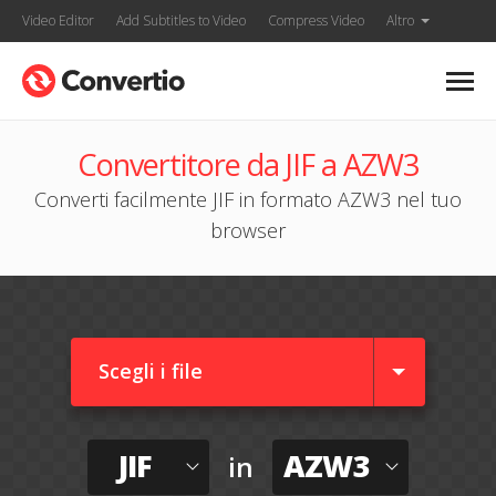
Video Editor
Add Subtitles to Video
Compress Video
Altro
Convertitore da JIF a AZW3
Converti facilmente JIF in formato AZW3 nel tuo
browser
Scegli i file
JIF
AZW3
in