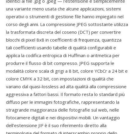
identici ai file .jpg o .jpeg — l'estensione è semplicemente
una variante meno usata che alcune applicazioni, sistemi
operativi o strumenti di gestione file hanno impiegato nel
corso degli anni. La compressione JPEG sottostante utilizza
la trasformata discreta del coseno (DCT) per convertire
blocchi di pixel 8x8 in coefficienti di frequenza, quantizza
tali coefficienti usando tabelle di qualità configurabili e
applica la codifica entropica di Huffman o aritmetica per
produrre il flusso di bit compresso. JPEG supporta le
modalità colore scala di grigi a 8 bit, colore YCbCr a 24 bit e
colore CMYK a 32 bit, con impostazioni di qualità che
variano dal quasi-lossless ad alta qualità alla compressione
aggressiva a fattori bassi. Il formato resta lo standard più
diffuso per le immagini fotografiche, rappresentando la
stragrande maggioranza delle fotografie sul web, nelle
fotocamere digitali e nei dispositivi mobili. Un vantaggio
dell'estensione JIF è il suo riferimento diretto alla
terminologia del formato di interscambio proprio dello