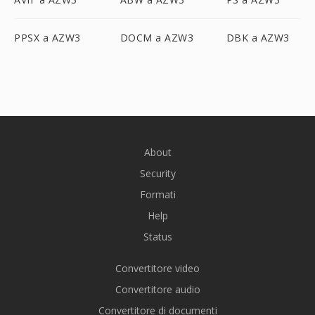
PPSX a AZW3
DOCM a AZW3
DBK a AZW3
About
Security
Formati
Help
Status
Convertitore video
Convertitore audio
Convertitore di documenti