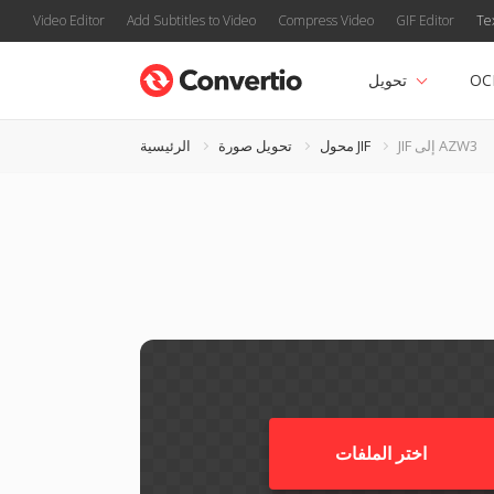
Video Editor
Add Subtitles to Video
Compress Video
GIF Editor
Te
OC
تحويل
JIF إلى AZW3
محول JIF
تحويل صورة
الرئيسية
اختر الملفات