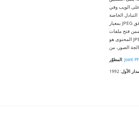
 على الويب وفي
التبادل الخاصة
بمعيار JPEG نفسه، مما يوفر وضوحاً تقنياً في السياقات التي يهم فيها التعريف الدقيق للتنسيق. التوافق
شكلات في كل متصفح وعارض صور ومحرر ونظام تشغيل —
المحتوى هو JPEG قياسي بغض النظر عما إذا كان الامتداد .jif أو .jpg أو .jpeg أو .jfif. التنسيق تتعامل معه
Joint P
:
المطوّر
دار الأول
: 1992