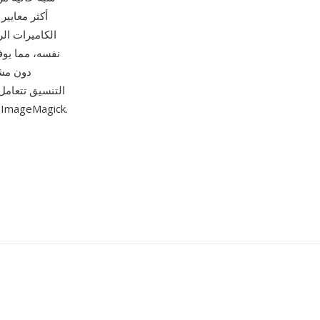
أكثر معايير
الكاميرات ال
وGIMP إلى أدوات سطر الأوامر مثل ImageMagick