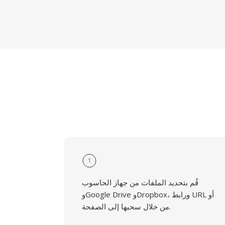
1
قُم بتحديد الملفات من جهاز الحاسوب
وGoogle Drive وDropbox، ورابط URL أو
من خلال سحبها إلى الصفحة.