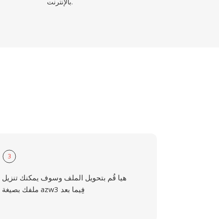
بالإنترنت.
3
هيا قُم بتحويل الملف وسوف يمكنك تنزيل
ملفك بصيغة azw3 فِيما بعد