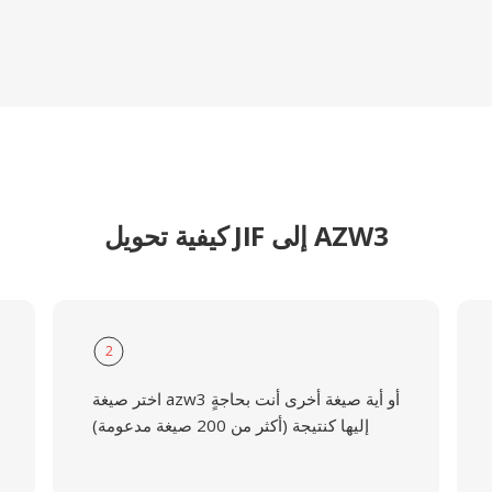
كيفية تحويل JIF إلى AZW3
2
اختر صيغة azw3 أو أية صيغة أخرى أنت بحاجةٍ
إليها كنتيجة (أكثر من 200 صيغة مدعومة)