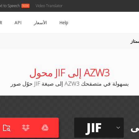
xt to Speech
Video Translator
Help
الأسعار
API
R
متاز
محول JIF إلى AZW3
حوّل صور JIF إلى صيغة AZW3 بسهولة في متصفحك
JIF
ى