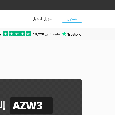
تسجيل
تسجيل الدخول
تقييم على
10,220
م
AZW3
إل