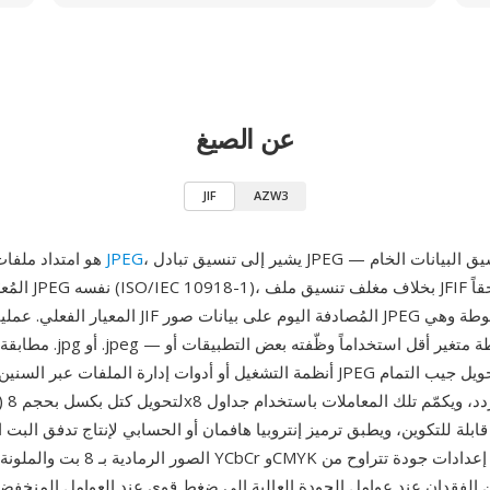
عن الصيغ
JIF
AZW3
، يشير إلى تنسيق تبادل JPEG — وهو تنسيق البيانات الخام
JPEG
JIF هو امتداد ملفات بديل لصور
المُعرّف ضمن معيار G
المعيار الفعلي. عملياً، تحتوي ملفات JIF المُصادفة الي
مطابقة وظيفياً لملفات .jpg أو .
أنظمة التشغيل أو أدوات إدارة الملفات عبر السنين. يستخدم ضغط JPEG الأ
ابلة للتكوين، ويطبق ترميز إنتروبيا هافمان أو الحسابي لإنتاج تدفق البت الم
 الفقدان عند عوامل الجودة العالية إلى ضغط قوي عند العوامل المنخفض