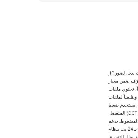
JPE نفسه (ISO/IEC 10918-1)، بخلاف مغلف تنسيق ملف JFIF الذي أصبح لاحقاً
وم على بيانات صور JPEG قياسية مضغوطة وهي
jpeg — الامتداد ببساطة متغير أقل استخداماً وظّفته بعض التطبيقات أو
ساسي تحويل جيب التمام
المنفصل (DCT) لتحويل كتل بكسل بحجم 8x8 إلى معاملات تردد، ويكمّم تلك المعاملات باستخدام جداول
ضغوط. يدعم JPEG
الصور الرمادية بـ 8 بت والملونة بـ 24 بت بنظام YCbCr وCMYK بـ 32 بت، مع إعدادات جودة تتراوح من
ة. يظل التنسيق