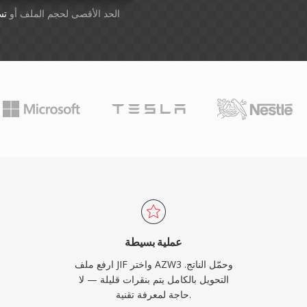
أسقِط الملفات هنا. 1 GB الحد الأقصى لحجم الملف أو
تس
عملية بسيطة
ارفع ملف JIF واختر AZW3 وحمّل الناتج.
التحويل بالكامل يتم بنقرات قليلة — لا
حاجة لمعرفة تقنية.