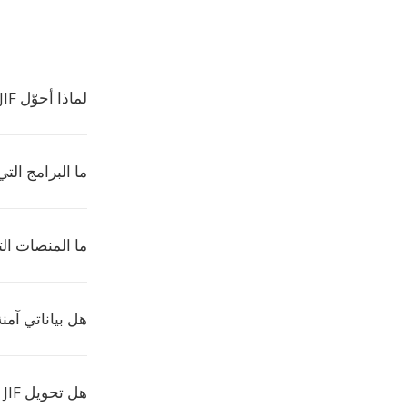
لماذا أحوّل JIF إلى AZW3؟
ما البرامج التي تفت
ما المنصات ال
هل بياناتي آمنة
هل تحويل JIF إلى AZW3 مجاني؟