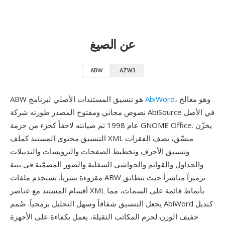
عن الصيغ
ABW
AZW3
، وهو معالج
AbiWord
ABW هو تنسيق المستندات الأصلي لبرنامج
نصوص مجاني ومفتوح المصدر طورته شركة AbiSource في الأصل
عام 1998 ثم صيانته لاحقاً كجزء من حزمة GNOME Office. يخزّن
التنسيق محتوى المستند كملف XML منسّق، يصف الفقرات
وتنسيق الأحرف وتخطيط الصفحات والترويسات والتذييلات
والجداول والقوائم والحواشي السفلية والصور المضمّنة في بنية
مقروءة بشرياً. تستخدم ملفات ABW ترميزاً مباشراً حيث تتطابق
أقسام المستند مع عناصر XML بأنماط قائمة على السمات، مما
يجعل التنسيق شفافاً وسهل التحليل برمجياً. صُمم AbiWord كبديل
خفيف الوزن لحزم المكاتب الثقيلة، يعمل بكفاءة على الأجهزة