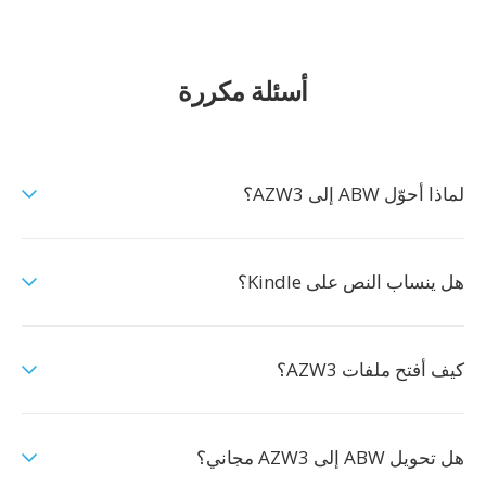
أسئلة مكررة
لماذا أحوّل ABW إلى AZW3؟
هل ينساب النص على Kindle؟
كيف أفتح ملفات AZW3؟
هل تحويل ABW إلى AZW3 مجاني؟