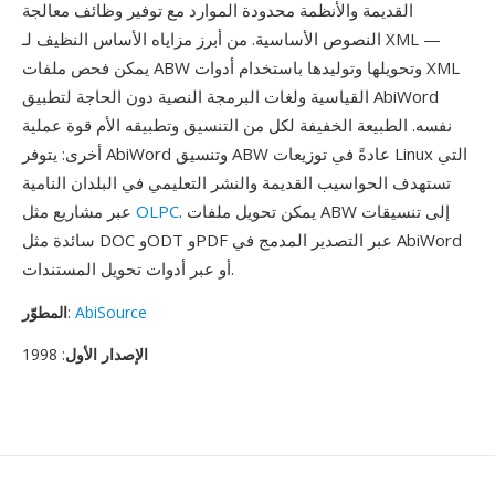
القديمة والأنظمة محدودة الموارد مع توفير وظائف معالجة
النصوص الأساسية. من أبرز مزاياه الأساس النظيف لـ XML —
يمكن فحص ملفات ABW وتحويلها وتوليدها باستخدام أدوات XML
القياسية ولغات البرمجة النصية دون الحاجة لتطبيق AbiWord
نفسه. الطبيعة الخفيفة لكل من التنسيق وتطبيقه الأم قوة عملية
أخرى: يتوفر AbiWord وتنسيق ABW عادةً في توزيعات Linux التي
تستهدف الحواسيب القديمة والنشر التعليمي في البلدان النامية
. يمكن تحويل ملفات ABW إلى تنسيقات
OLPC
عبر مشاريع مثل
سائدة مثل DOC وODT وPDF عبر التصدير المدمج في AbiWord
أو عبر أدوات تحويل المستندات.
AbiSource
:
المطوّر
الإصدار الأول
: 1998