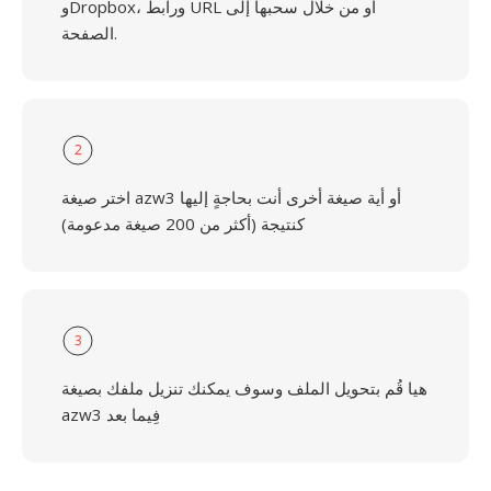
وDropbox، ورابط URL أو من خلال سحبها إلى
الصفحة.
2
اختر صيغة azw3 أو أية صيغة أخرى أنت بحاجةٍ إليها
كنتيجة (أكثر من 200 صيغة مدعومة)
3
هيا قُم بتحويل الملف وسوف يمكنك تنزيل ملفك بصيغة
azw3 فِيما بعد