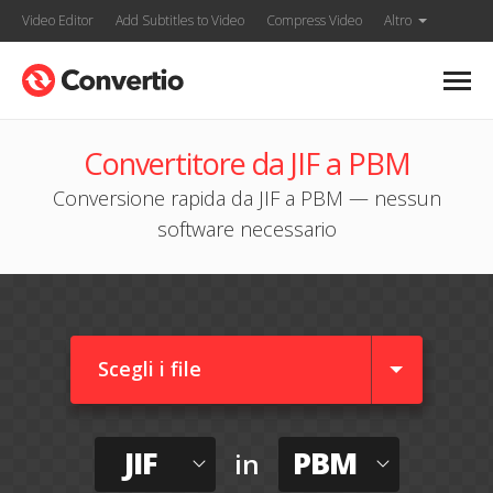
Video Editor
Add Subtitles to Video
Compress Video
Altro
Convertitore da JIF a PBM
Conversione rapida da JIF a PBM — nessun
software necessario
Scegli i file
JIF
PBM
in