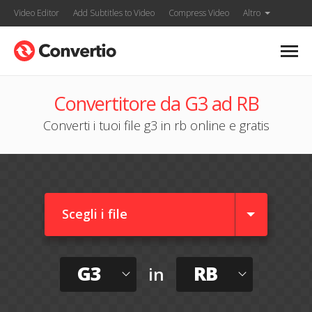
Video Editor
Add Subtitles to Video
Compress Video
Altro
Convertitore da G3 ad RB
Converti i tuoi file g3 in rb online e gratis
Scegli i file
G3
RB
in