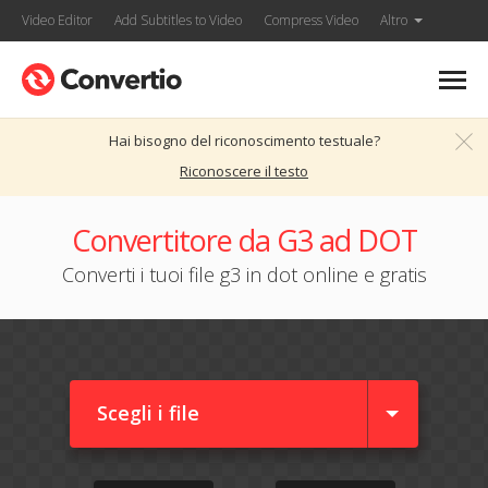
Video Editor
Add Subtitles to Video
Compress Video
Altro
Hai bisogno del riconoscimento testuale?
Riconoscere il testo
Convertitore da G3 ad DOT
Converti i tuoi file g3 in dot online e gratis
Scegli i file