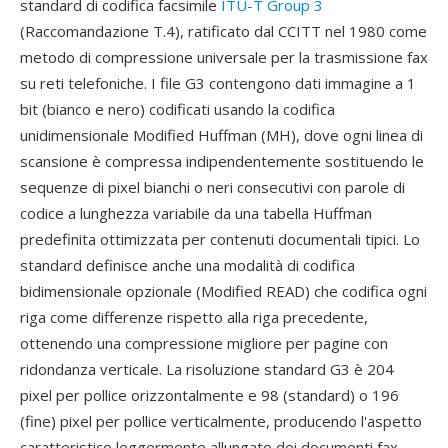
standard di codifica facsimile
ITU-T Group 3
(Raccomandazione T.4), ratificato dal CCITT nel 1980 come
metodo di compressione universale per la trasmissione fax
su reti telefoniche. I file G3 contengono dati immagine a 1
bit (bianco e nero) codificati usando la codifica
unidimensionale Modified Huffman (MH), dove ogni linea di
scansione è compressa indipendentemente sostituendo le
sequenze di pixel bianchi o neri consecutivi con parole di
codice a lunghezza variabile da una tabella Huffman
predefinita ottimizzata per contenuti documentali tipici. Lo
standard definisce anche una modalità di codifica
bidimensionale opzionale (Modified READ) che codifica ogni
riga come differenze rispetto alla riga precedente,
ottenendo una compressione migliore per pagine con
ridondanza verticale. La risoluzione standard G3 è 204
pixel per pollice orizzontalmente e 98 (standard) o 196
(fine) pixel per pollice verticalmente, producendo l'aspetto
caratteristico leggermente allungato dei documenti fax