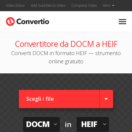
Video Editor
Add Subtitles to Video
Compress Video
Altro
Convertitore da DOCM a HEIF
Converti DOCM in formato HEIF — strumento
online gratuito
Scegli i file
DOCM
HEIF
in