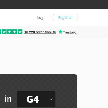
Login
Registrati
10,220
recensioni su
G4
in