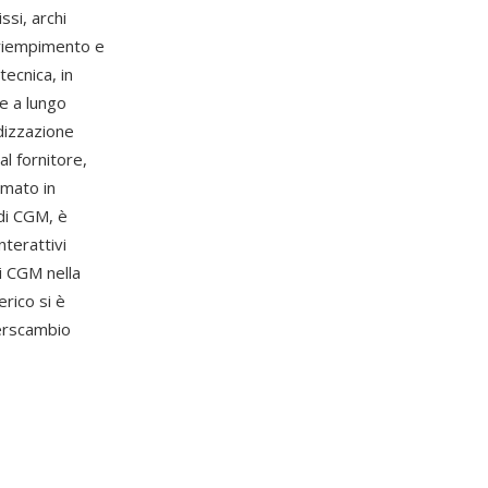
ssi, archi
di riempimento e
tecnica, in
ne a lungo
rdizzazione
l fornitore,
rmato in
 di CGM, è
nterattivi
di CGM nella
rico si è
terscambio