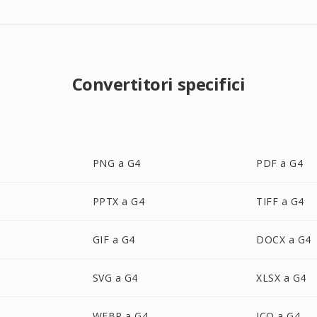
Convertitori specifici
PNG a G4
PDF a G4
PPTX a G4
TIFF a G4
GIF a G4
DOCX a G4
SVG a G4
XLSX a G4
WEBP a G4
ICO a G4