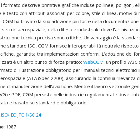
Il formato descrive primitive grafiche incluse polilinee, poligoni, elli
ne e testo con attributi associati per colore, stile di linea, motivi 
glio. CGM ha trovato la sua adozione più forte nella documentazione 
i settori aerospaziale, della difesa e industriale dove l'archiviazio
lustrazione tecnica precisa sono critiche. Un vantaggio è la standa
e standard ISO, CGM fornisce interoperabilità neutrale rispetto a
ifiche, garantita tra implementazioni conformi. L'adozione del fo
lizzati è un altro punto di forza pratico:
WebCGM
, un profilo W3C
rmato di illustrazione obbligatorio per i manuali tecnici elettronici i
 aerospaziale (ATA iSpec 2200), assicurando la continua rilevanza 
e di manutenzione dell'aviazione. Mentre il lavoro vettoriale gene
VG e PDF, CGM persiste nelle industrie regolamentate dove l'in
icato e basato su standard è obbligatorio.
:
ISO/IEC JTC 1/SC 24
ne
: 1987