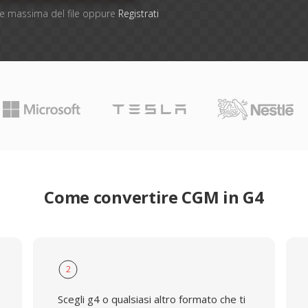
one massima del file oppure
Registrati
Come convertire CGM in G4
2
Scegli g4 o qualsiasi altro formato che ti