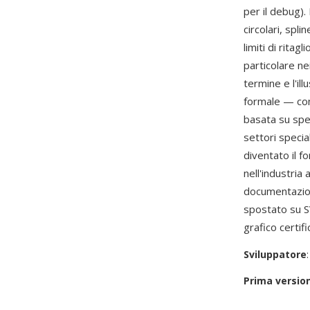
per il debug). 
circolari, spli
limiti di rita
particolare ne
termine e l'il
formale — com
basata su spec
settori specia
diventato il fo
nell'industria
documentazion
spostato su S
grafico certif
Sviluppatore
Prima versio