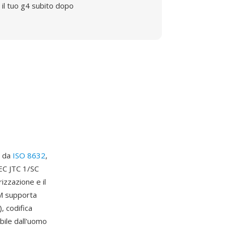
il tuo g4 subito dopo
o da
ISO 8632
,
IEC JTC 1/SC
izzazione e il
GM supporta
, codifica
ibile dall'uomo