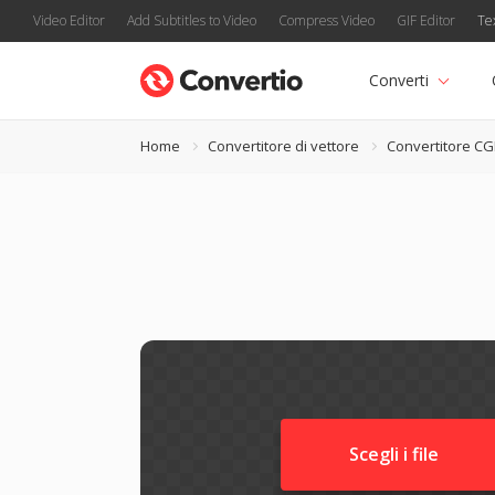
Video Editor
Add Subtitles to Video
Compress Video
GIF Editor
Te
Converti
Home
Convertitore di vettore
Convertitore C
Scegli i file