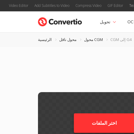
Video Editor
Add Subtitles to Video
Compress Video
GIF Editor
Te
OC
تحويل
CGM إلى G4
محول CGM
محول ناقل
الرئيسية
اختر الملفات