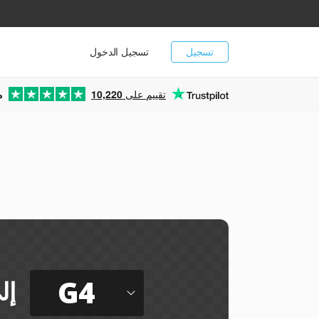
تسجيل
تسجيل الدخول
تقييم على
10,220
م
ي
G4
إل