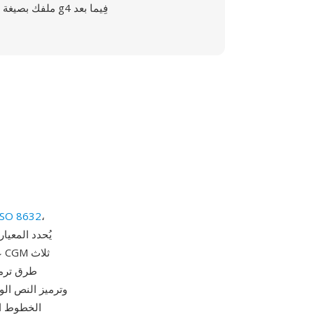
ملفك بصيغة g4 فِيما بعد
ISO 8632
،
ع
طرق ترميز
وترميز النص الو
الخطوط ال