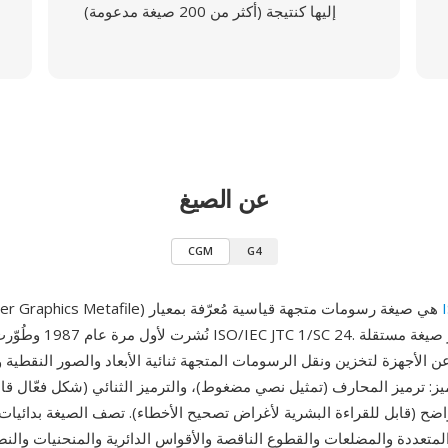
إليها كنتيجة (أكثر من 200 صيغة مدعومة)
عن الصيغ
CGM
G4
CGM (Computer Graphics Metafile) هي صيغة رسومات متجهة قياسية مُعرّفة بمعيار
نُشرت لأول مرة عام 1987 وطُوّ
ن الأجهزة لتخزين ونقل الرسومات المتجهة ثنائية الأبعاد والصور النقطية والنصو
: ترميز المحارف (تمثيل نصي مضغوط)، والترميز الثنائي (شكل فعّال قابل ل
اضح (قابل للقراءة البشرية لأغراض تصحيح الأخطاء). تصف الصيغة بدائي
متعددة والمضلعات والقطوع الناقصة والأقواس الدائرية والمنحنيات وا