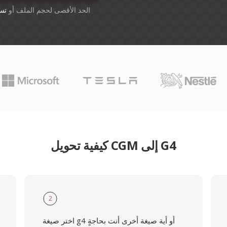
أسقِط الملفات هنا. 1 GB الحد الأقصى لحجم الملف أو
تس
كيفية تحويل CGM إلى G4
2
اختر صيغة g4 أو أية صيغة أخرى أنت بحاجةٍ