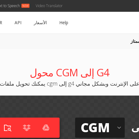
xt to Speech
Video Translator
Help
الأسعار
API
R
متاز
محول CGM إلى G4
مكنك تحويل ملفات cgm إلى g4 على الإنترنت وبشكل مجاني
CGM
ى