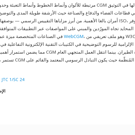
مرتبطة للألوان وأنماط الخطوط وأنماط التعبئة وحدود القطع. وجدت CGM أقوى 
في قطاعات الفضاء والدفاع والصناعة حيث الأرشفة طويلة المدى والتوضيح
أمران بالغا الأهمية. من أبرز مزاياها التقييس الرسمي — بوصفها معياراً دوليا
 المحايد تجاه المورّدين والمبني على المواصفات عبر التطبيقات المتوافقة.
، وهو ملف تعريفي من W3C لصيغة CGM،
WebCGM
في الصناعات المتخصصة ميزة عملية أخرى: أصبح
الإلزامية للرسوم التوضيحية في الكتيبات التقنية الإلكترونية التفاعلية في صنا
 JTC 1/SC 24
الإص