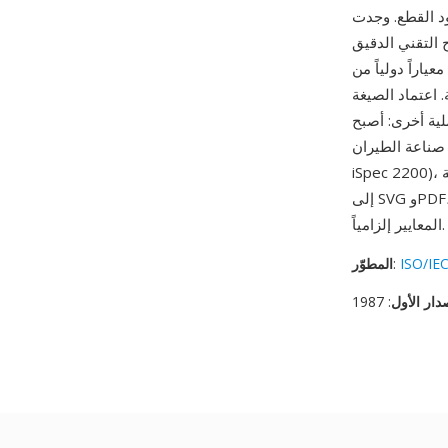
انتشار لها في التوثيق
 التقني الدقيق
ً من ISO، توفر CGM
 اعتماد الصيغة
عة الطيران (ATA
iSpec 2200)، مما يضمن استمرار أهمية CGM في وثائق صيانة الطيران. بينما انتقل العمل المتجهي العام
إلى SVG وPDF، تستمر CGM في الصناعات المُنظّمة حيث يكون التبادل الرسومي المعتمد والقائم على
المعايير إلزامياً.
ISO/IEC
:
المطوّر
دار الأول
: 1987