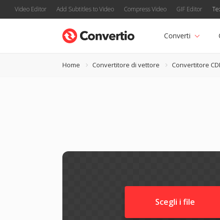
Video Editor
Add Subtitles to Video
Compress Video
GIF Editor
Te
Converti
Home
Convertitore di vettore
Convertitore CD
Scegli i file