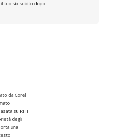
il tuo six subito dopo
pato da Corel
rmato
basata su RIFF
rietà degli
porta una
 testo