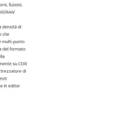
ni, fusioni,
orelDRAW
a densità di
e che
e multi-punto
za del formato
lla
iamente su CDR
ttrezzature di
esti
e in editor