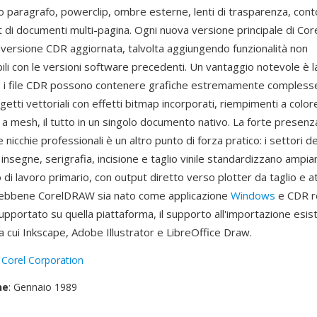
to paragrafo, powerclip, ombre esterne, lenti di trasparenza, contor
t di documenti multi-pagina. Ogni nuova versione principale di C
 versione CDR aggiornata, talvolta aggiungendo funzionalità non
li con le versioni software precedenti. Un vantaggio notevole è l
— i file CDR possono contenere grafiche estremamente compless
tti vettoriali con effetti bitmap incorporati, riempimenti a color
 a mesh, il tutto in un singolo documento nativo. La forte presen
 nicchie professionali è un altro punto di forza pratico: i settori de
 insegne, serigrafia, incisione e taglio vinile standardizzano amp
i lavoro primario, con output diretto verso plotter da taglio e a
Sebbene CorelDRAW sia nato come applicazione
Windows
e CDR r
portato su quella piattaforma, il supporto all'importazione esist
a cui Inkscape, Adobe Illustrator e LibreOffice Draw.
:
Corel Corporation
ne
: Gennaio 1989