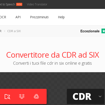
xt to Speech
Video Translator
OCR
API
Prezziminuti
Help
Eccezionale
R
CDR a SIX
Convertitore da CDR ad SIX
Converti i tuoi file cdr in six online e gratis
CDR