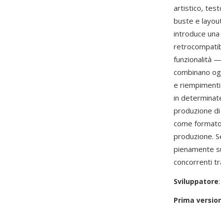
artistico, tes
buste e layou
introduce una
retrocompatibi
funzionalità 
combinano ogge
e riempimenti
in determinate
produzione di
come formato d
produzione. 
pienamente sup
concorrenti tr
Sviluppatore
Prima versio