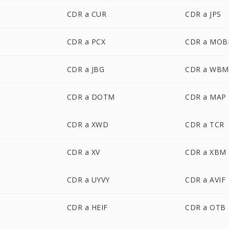
CDR a CUR
CDR a JPS
CDR a PCX
CDR a MOB
CDR a JBG
CDR a WBM
CDR a DOTM
CDR a MAP
CDR a XWD
CDR a TCR
CDR a XV
CDR a XBM
CDR a UYVY
CDR a AVIF
CDR a HEIF
CDR a OTB