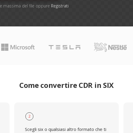
one massima del file oppure
Registrati
Come convertire CDR in SIX
2
Scegli six o qualsiasi altro formato che ti