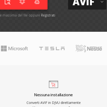
AVIF
one massima del file oppure
Registrati
Nessuna installazione
Converti AVIF in DJVU direttamente