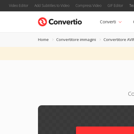
Video Editor
Add Subtitles to Video
Compress Video
GIF Editor
Te
Converti
Home
Convertitore immagini
Convertitore AVI
Co