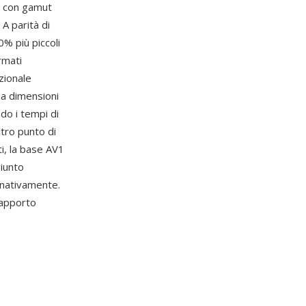
) con gamut
A parità di
0% più piccoli
rmati
zionale
 a dimensioni
do i tempi di
ltro punto di
i, la base AV1
giunto
 nativamente.
rapporto