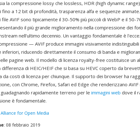
ia la compressione lossy che lossless, HDR (high dynamic range
 fino a 12 bit di profondità, trasparenza alfa e sequenze animate. 
, i file AVIF sono tipicamente il 30-50% più piccoli di WebP e il 50-7
resentando il più grande miglioramento nella compressione dei fo
stream nell'ultimo decennio. Un vantaggio fondamentale è l'ecce
 compressione — AVIF produce immagini visivamente indistinguibili
inferiori, riducendo direttamente il consumo di banda e miglioran
lle pagine web. Il modello di licenza royalty-free costituisce un a
 a differenza di HEIC/HEIF che si basa su HEVC coperto da brevett
ra da costi di licenza per chiunque. Il supporto dei browser ha rag
ione, con Chrome, Firefox, Safari ed Edge che renderizzano AVIF
a guadagnando rapidamente terreno per le
immagini web
dove il 
sione è fondamentale.
:
Alliance for Open Media
ne
: 08 febbraio 2019