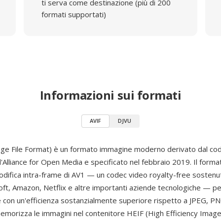
ti serva come destinazione (più di 200
formati supportati)
Informazioni sui formati
AVIF
DJVU
ge File Format) è un formato immagine moderno derivato dal co
l'Alliance for Open Media e specificato nel febbraio 2019. Il format
codifica intra-frame di AV1 — un codec video royalty-free sosten
oft, Amazon, Netflix e altre importanti aziende tecnologiche — 
e con un'efficienza sostanzialmente superiore rispetto a JPEG, P
morizza le immagini nel contenitore HEIF (High Efficiency Image 