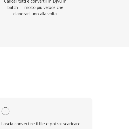
Caricali tutti e convertili in DJVU in
batch — molto più veloce che
elaborarli uno alla volta.
3
Lascia convertire il file e potrai scaricare