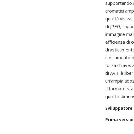
supportando s
cromatici ampi
qualità visiva
di JPEG, rapp
immagine main
efficienza di
drasticamente 
caricamento de
forza chiave:
di AVIF è libe
un'ampia adoz
Il formato st
qualità-dimen
Sviluppatore
Prima versio