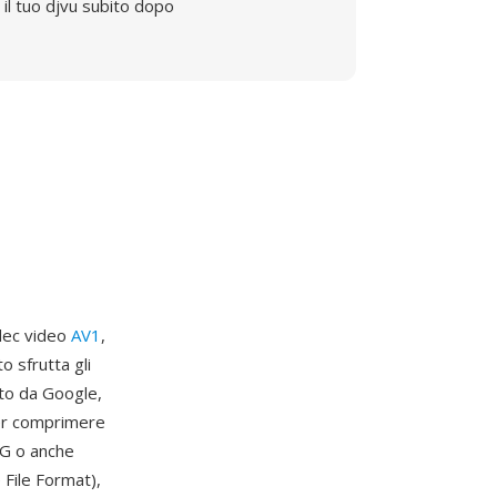
il tuo djvu subito dopo
dec video
AV1
,
o sfrutta gli
uto da Google,
per comprimere
NG o anche
File Format),