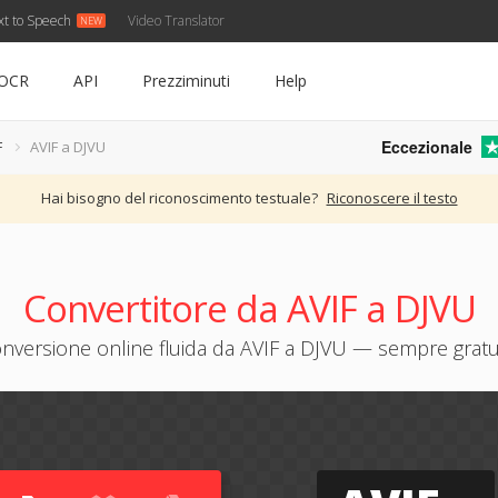
xt to Speech
Video Translator
OCR
API
Prezziminuti
Help
Eccezionale
F
AVIF a DJVU
Hai bisogno del riconoscimento testuale?
Riconoscere il testo
Convertitore da AVIF a DJVU
nversione online fluida da AVIF a DJVU — sempre gratu