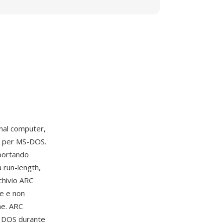
onal computer,
5 per MS-DOS.
pportando
 run-length,
chivio ARC
se e non
ne. ARC
su DOS durante