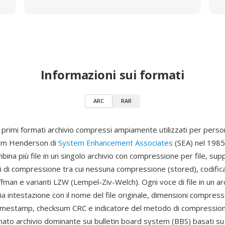
Informazioni sui formati
ARC
RAR
 primi formati archivio compressi ampiamente utilizzati per pers
om Henderson di
System Enhancement Associates
(SEA) nel 198
bina più file in un singolo archivio con compressione per file, su
i di compressione tra cui nessuna compressione (stored), codifica
ffman e varianti LZW (Lempel-Ziv-Welch). Ogni voce di file in un ar
ia intestazione con il nome del file originale, dimensioni compres
imestamp, checksum CRC e indicatore del metodo di compressio
rmato archivio dominante sui bulletin board system (BBS) basati 