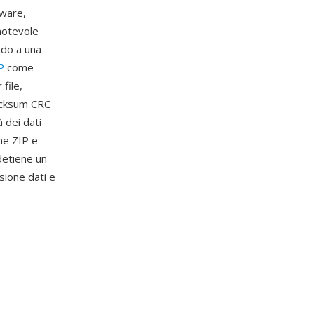
tware,
 notevole
ndo a una
P
come
file,
hecksum CRC
à dei dati
ne ZIP e
 detiene un
sione dati e