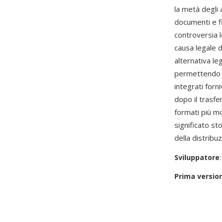
la metà degli 
documenti e fi
controversia l
causa legale d
alternativa le
permettendo d
integrati forni
dopo il trasf
formati più mo
significato s
della distribuz
Sviluppatore
Prima versio