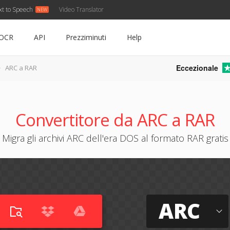
xt to Speech
Video Translator
OCR
API
Prezziminuti
Help
Eccezionale
ARC a RAR
Convertitore da ARC a RAR
Migra gli archivi ARC dell'era DOS al formato RAR gratis
ARC