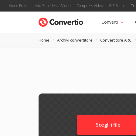
Video Editor
Add Subtitles to Video
Compress Video
GIF Editor
Te
Converti
Home
Archivi convertitore
Convertitore ARC
Scegli i file