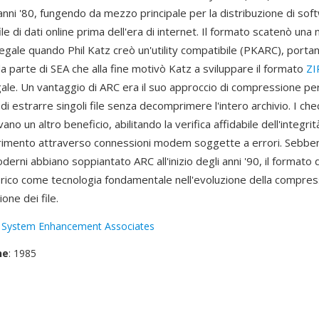
anni '80, fungendo da mezzo principale per la distribuzione di sof
le di dati online prima dell'era di internet. Il formato scatenò una
egale quando Phil Katz creò un'utility compatibile (PKARC), porta
a parte di SEA che alla fine motivò Katz a sviluppare il formato
ZI
gale. Un vantaggio di ARC era il suo approccio di compressione per 
i estrarre singoli file senza decomprimere l'intero archivio. I c
vano un altro beneficio, abilitando la verifica affidabile dell'integrit
erimento attraverso connessioni modem soggette a errori. Sebbe
derni abbiano soppiantato ARC all'inizio degli anni '90, il formato
torico come tecnologia fondamentale nell'evoluzione della compres
ione dei file.
:
System Enhancement Associates
ne
: 1985