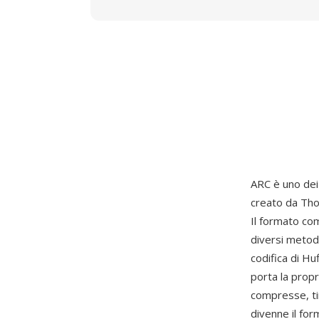
ARC è uno dei
creato da Th
Il formato com
diversi metod
codifica di Hu
porta la propr
compresse, t
divenne il fo