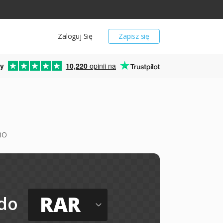
Zaloguj Się
Zapisz się
y
10,220
opinii na
mo
RAR
do