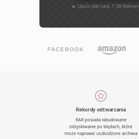
Upuść pliki tutaj. 1 GB Maksym
Rekordy odtwarzania
RAR posiada wbudowane
odzyskiwanie po błędach, które
może naprawić uszkodzone archiwa