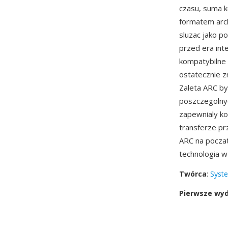
czasu, suma k
formatem arch
sluzac jako 
przed era int
kompatybilne 
ostatecznie 
Zaleta ARC by
poszczegolny
zapewnialy ko
transferze p
ARC na poczat
technologia w 
Twórca
:
Syst
Pierwsze wy