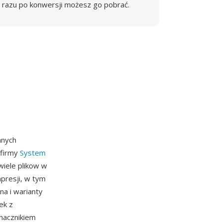
razu po konwersji możesz go pobrać.
anych
 firmy
System
iele plikow w
presji, w tym
na i warianty
ek z
nacznikiem