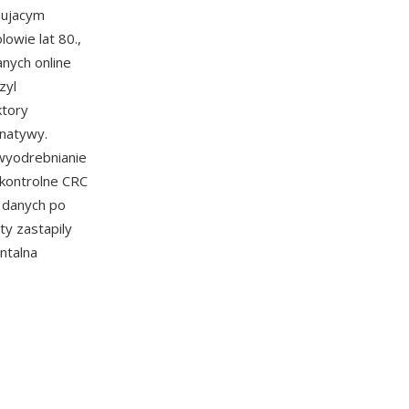
nujacym
owie lat 80.,
nych online
zyl
ktory
rnatywy.
 wyodrebnianie
kontrolne CRC
i danych po
y zastapily
ntalna