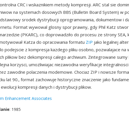
ontrolna CRC i wskaznikiem metody kompresji. ARC stal sie domi
iwow na systemach dosowych BBS (Bulletin Board System) w pol
podstawowy srodek dystrybucji oprogramowania, dokumentow i da
ernetu. Format wywowal glosny spor prawny, gdy Phil Katz stwor
narzedzie (PKARC), co doprowadziło do procesu ze strony SEA, 
zmotywował Katza do opracowania formatu
ZIP
jako legalnej alte
lo podejscie z kompresja kazdego pliku osobno, pozwalajace na
ch plikow bez dekompresji calego archiwum. Zintegrowane sumy 
lejna korzysci, umozliwiajac niezawodna weryfikacje integralnosc
rzez zawodne polaczenia modemowe. Chociaz ZIP i nowsze format
ku lat 90., format zachowuje historyczne znaczenie jako fundame
ewolucji kompresji danych i dystrybucji plikow.
em Enhancement Associates
danie
: 1985