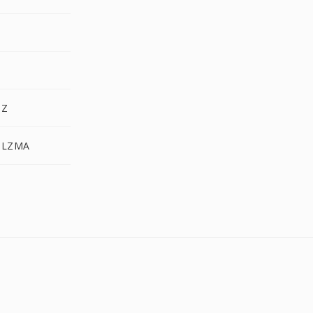
.Z
.LZMA