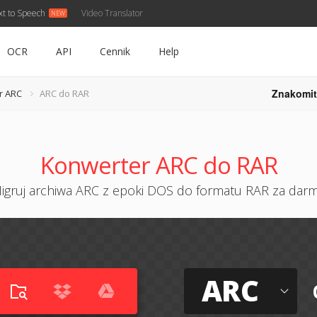
xt to Speech
Video Translator
OCR
API
Cennik
Help
Znakomit
r ARC
ARC do RAR
Konwerter ARC do RAR
igruj archiwa ARC z epoki DOS do formatu RAR za dar
ARC