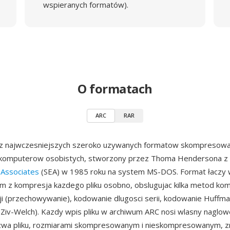
wspieranych formatów).
O formatach
ARC
RAR
 z najwczesniejszych szeroko uzywanych formatow skompresow
 komputerow osobistych, stworzony przez Thoma Hendersona z
Associates
(SEA) w 1985 roku na system MS-DOS. Format łaczy w
m z kompresja kazdego pliku osobno, obslugujac kilka metod kom
i (przechowywanie), kodowanie dlugosci serii, kodowanie Huffma
iv-Welch). Kazdy wpis pliku w archiwum ARC nosi wlasny naglow
azwa pliku, rozmiarami skompresowanym i nieskompresowanym, z