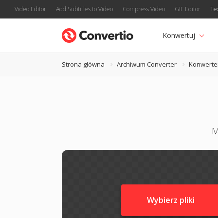
Video Editor
Add Subtitles to Video
Compress Video
GIF Editor
Te
Konwertuj
Strona główna
Archiwum Converter
Konwerte
M
Wybierz pliki