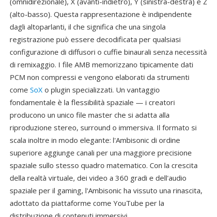
(omnidirezionale), X (avanti-indietro), Y (sinistra-destra) e Z
(alto-basso). Questa rappresentazione è indipendente
dagli altoparlanti, il che significa che una singola
registrazione può essere decodificata per qualsiasi
configurazione di diffusori o cuffie binaurali senza necessità
di remixaggio. I file AMB memorizzano tipicamente dati
PCM non compressi e vengono elaborati da strumenti
come
SoX
o plugin specializzati. Un vantaggio
fondamentale è la flessibilità spaziale — i creatori
producono un unico file master che si adatta alla
riproduzione stereo, surround o immersiva. Il formato si
scala inoltre in modo elegante: l'Ambisonic di ordine
superiore aggiunge canali per una maggiore precisione
spaziale sullo stesso quadro matematico. Con la crescita
della realtà virtuale, dei video a 360 gradi e dell'audio
spaziale per il gaming, l'Ambisonic ha vissuto una rinascita,
adottato da piattaforme come YouTube per la
distribuzione di contenuti immersivi.