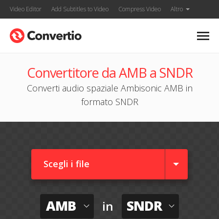
Video Editor
Add Subtitles to Video
Compress Video
Altro
Convertitore da AMB a SNDR
Converti audio spaziale Ambisonic AMB in
formato SNDR
Scegli i file
AMB
SNDR
in