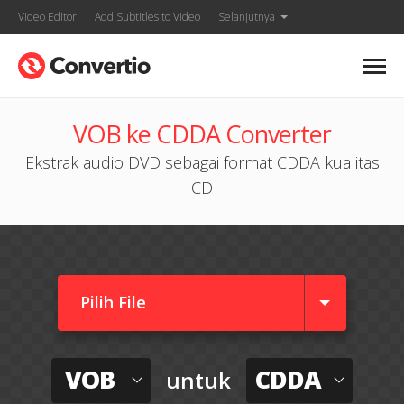
Video Editor
Add Subtitles to Video
Selanjutnya
VOB ke CDDA Converter
Ekstrak audio DVD sebagai format CDDA kualitas
CD
Pilih File
VOB
CDDA
untuk