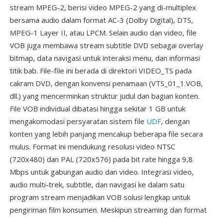
stream MPEG-2, berisi video MPEG-2 yang di-multiplex
bersama audio dalam format AC-3 (Dolby Digital), DTS,
MPEG-1 Layer II, atau LPCM. Selain audio dan video, file
VOB juga membawa stream subtitle DVD sebagai overlay
bitmap, data navigasi untuk interaksi menu, dan informasi
titik bab. File-file ini berada di direktori VIDEO_TS pada
cakram DVD, dengan konvensi penamaan (VTS_01_1.VOB,
dll.) yang mencerminkan struktur judul dan bagian konten.
File VOB individual dibatasi hingga sekitar 1 GB untuk
mengakomodasi persyaratan sistem file
UDF
, dengan
konten yang lebih panjang mencakup beberapa file secara
mulus. Format ini mendukung resolusi video NTSC
(720x480) dan PAL (720x576) pada bit rate hingga 9,8
Mbps untuk gabungan audio dan video. Integrasi video,
audio multi-trek, subtitle, dan navigasi ke dalam satu
program stream menjadikan VOB solusi lengkap untuk
pengiriman film konsumen. Meskipun streaming dan format