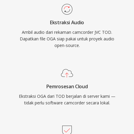
relevan bagi pemilik kamera video JVC Everio
paten yang mempengaruhi format proprietary.
HD yang perlu mengakses, mengedit, atau
Format ini mendukung metadata komentar
mengonversi rekaman mereka menggunakan
Ekstraksi Audio
Vorbis untuk menandai artis, album, dan
perangkat lunak video modern.
Ambil audio dari rekaman camcorder JVC TOD.
informasi track secara terstandar. OGA diputar
Dapatkan file OGA siap pakai untuk proyek audio
secara native di Firefox, browser berbasis
open-source.
Chromium, VLC, dan sebagian besar lingkungan
desktop Linux, menjadikannya pilihan praktis
untuk distribusi audio web dan alur kerja
pengarsipan.
Pemrosesan Cloud
Ekstraksi OGA dari TOD berjalan di server kami —
tidak perlu software camcorder secara lokal.