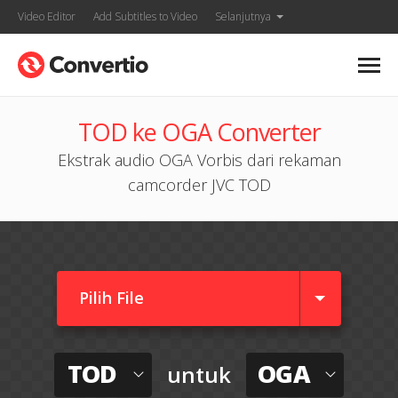
Video Editor
Add Subtitles to Video
Selanjutnya
TOD ke OGA Converter
Ekstrak audio OGA Vorbis dari rekaman
camcorder JVC TOD
Pilih File
TOD
OGA
untuk