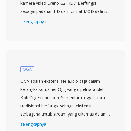
kamera video Everio GZ-HD7. Berfungsi
sebagai padanan HD dari format MOD definisi
standar, file TOD berisi data transport stream
selengkapnya
MPEG-2 dengan video H.264/AVC yang
dikodekan pada resolusi hingga 1920x1080
interlaced, dipasangkan dengan audio AC-3
(Dolby Digital). Format ini dikembangkan saat
JVC mentransisikan lini kamera video Everio-nya
dari definisi standar ke definisi tinggi,
OGA
menyediakan format perekaman yang
OGA adalah ekstensi file audio saja dalam
menyeimbangkan kualitas HD dengan ukuran
kerangka kontainer Ogg yang dipelihara oleh
file yang praktis untuk hard disk drive dan kartu
Xiph.Org Foundation. Sementara .ogg secara
memori yang digunakan sebagai media
tradisional berfungsi sebagai ekstensi
perekaman. File TOD memiliki kesamaan
serbaguna untuk stream yang dikemas dalam
struktural dengan transport stream MPEG-2
Ogg, pengenalan .oga pada tahun 2007
selengkapnya
yang digunakan dalam aplikasi siaran,
membawa kejelasan dengan secara eksplisit