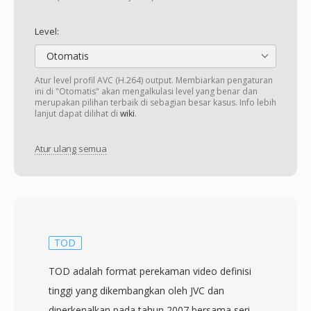
Level:
Otomatis
Atur level profil AVC (H.264) output. Membiarkan pengaturan
ini di "Otomatis" akan mengalkulasi level yang benar dan
merupakan pilihan terbaik di sebagian besar kasus. Info lebih
lanjut dapat dilihat di
wiki
.
Atur ulang semua
TOD
TOD adalah format perekaman video definisi
tinggi yang dikembangkan oleh JVC dan
diperkenalkan pada tahun 2007 bersama seri