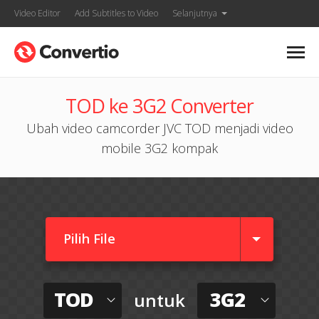
Video Editor
Add Subtitles to Video
Selanjutnya
TOD ke 3G2 Converter
Ubah video camcorder JVC TOD menjadi video
mobile 3G2 kompak
Pilih File
TOD
3G2
untuk