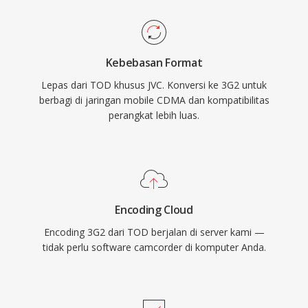
Salah satu keunggulan signifikannya adalah
relevan bagi pemilik kamera video JVC Everio
kompatibilitas yang hampir universal dengan
HD yang perlu mengakses, mengedit, atau
perangkat CDMA era pertengahan 2000-an,
mengonversi rekaman mereka menggunakan
Kebebasan Format
memastikan pemutaran yang andal di berbagai
perangkat lunak video modern.
Lepas dari TOD khusus JVC. Konversi ke 3G2 untuk
perangkat seluler. Meskipun format yang lebih
berbagi di jaringan mobile CDMA dan kompatibilitas
baru seperti MP4 telah menggantikan 3G2
perangkat lebih luas.
untuk sebagian besar keperluan, format ini
tetap berguna untuk menangani konten seluler
lawas dan untuk situasi di mana ukuran file
minimal menjadi perhatian utama.
Encoding Cloud
Encoding 3G2 dari TOD berjalan di server kami —
tidak perlu software camcorder di komputer Anda.