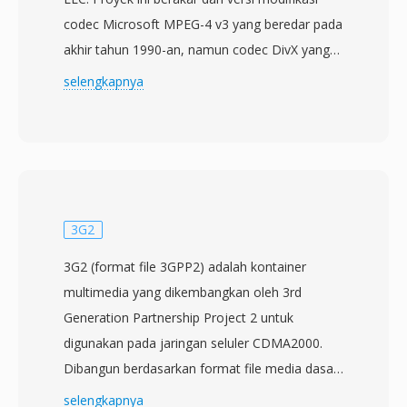
codec Microsoft MPEG-4 v3 yang beredar pada
akhir tahun 1990-an, namun codec DivX yang
sah diluncurkan pada Januari 2001 sebagai
selengkapnya
proyek open-source bernama OpenDivX
sebelum beralih menjadi produk komersial
proprietary. Codec ini didasarkan pada
kompresi MPEG-4 Part 2 (ASP) dan versi
selanjutnya menyertakan dukungan H.264/AVC
dan HEVC. DivX meraih popularitas yang sangat
3G2
besar pada awal tahun 2000-an berkat
3G2 (format file 3GPP2) adalah kontainer
kemampuannya mengompresi film berdurasi
multimedia yang dikembangkan oleh 3rd
penuh menjadi file yang cukup kecil untuk muat
Generation Partnership Project 2 untuk
dalam satu CD-ROM sambil mempertahankan
digunakan pada jaringan seluler CDMA2000.
kualitas visual yang layak tonton. Efisiensi
Dibangun berdasarkan format file media dasar
kompresi ini menjadikan DivX sebagai format
ISO (MPEG-4 Part 12), format ini menyimpan
selengkapnya
yang mendefinisikan era internet awal, ketika