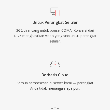
Salah satu keunggulan signifikannya adalah
kompatibilitas yang hampir universal dengan
perangkat CDMA era pertengahan 2000-an,
Untuk Perangkat Seluler
memastikan pemutaran yang andal di berbagai
3G2 dirancang untuk ponsel CDMA. Konversi dari
perangkat seluler. Meskipun format yang lebih
DIVX menghasilkan video yang siap untuk perangkat
baru seperti MP4 telah menggantikan 3G2
seluler.
untuk sebagian besar keperluan, format ini
tetap berguna untuk menangani konten seluler
lawas dan untuk situasi di mana ukuran file
minimal menjadi perhatian utama.
Berbasis Cloud
Semua pemrosesan di server kami — perangkat
Anda tidak menangani apa pun.