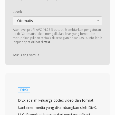
Level:
Otomatis
Atur level profil AVC (H.264) output. Membiarkan pengaturan
ini di "Otomatis" akan mengalkulasi level yang benar dan
merupakan pilihan terbaik di sebagian besar kasus. Info lebih
lanjut dapat dilihat di
wiki
.
Atur ulang semua
DIVX
DivX adalah keluarga codec video dan format
kontainer media yang dikembangkan oleh DivX,
LLC. Proyek ini berakar dari versi modifikasi