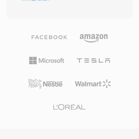
video yang dikodekan dengan H.263 atau
bandwidth dan penyimpanan masih merupakan
MPEG-4 Visual bersama audio dalam codec
sumber daya yang langka. DivX Media Format
AMR, EVRC, atau AAC. Spesifikasinya pertama
(.divx) menambahkan fitur seperti menu
kali dipublikasikan pada Desember 2003 untuk
interaktif, bab, subtitle, dan trek audio
menyediakan cara standar bagi ponsel dan
alternatif, menghadirkan fungsionalitas seperti
jaringan berbasis CDMA dalam menangani
DVD ke file digital. Sertifikasi DivX menjadi label
pesan multimedia dan pemutaran video. File
umum pada elektronik konsumen, dengan
3G2 dirancang untuk kondisi bandwidth yang
ribuan pemutar DVD dan perangkat lain yang
sangat rendah, menghasilkan kualitas video
mendukung pemutaran DivX secara native.
yang dapat diputar pada bit rate serendah 30-
Codec ini juga mempelopori encoding variable
60 kbps. Hal ini menjadikan format tersebut
bit rate berbasis kualitas yang mengalokasikan
sangat efisien untuk perekaman video di
lebih banyak data ke adegan kompleks dan
perangkat seluler dengan daya pemrosesan
lebih sedikit ke adegan statis, menghasilkan
dan penyimpanan terbatas. Kontainer ini
kualitas visual yang konsisten sepanjang video.
mendukung beberapa trek, teks berjangka
waktu untuk subtitle, dan metadata tertanam.