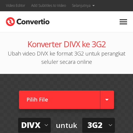
Video Editor
Add Subtitles to Video
Selanjutnya
Konverter DIVX ke 3G2
Ubah video DIVX ke format 3G2 untuk perangkat
seluler secara online
Pilih File
DIVX
3G2
untuk