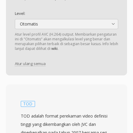
Level:
Otomatis
Atur level profil AVC (H.264) output. Membiarkan pengaturan
ini di "Otomatis" akan mengalkulasi level yang benar dan
merupakan pilihan terbaik di sebagian besar kasus. Info lebih
lanjut dapat dilihat di
wiki
.
Atur ulang semua
TOD
TOD adalah format perekaman video definisi
tinggi yang dikembangkan oleh JVC dan
diperkenalkan pada tahun 2007 bersama seri