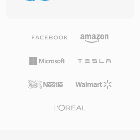
penyimpanan dan bandwidth agar ponsel
menjadikannya kompatibel dengan banyak alat
dengan kemampuan terbatas dapat merekam,
video profesional dan konsumen yang
menyimpan, dan memutar konten video secara
menangani konten transport stream. JVC
efisien. Format ini biasanya menggunakan
mengorganisir rekaman TOD dalam struktur
codec video H.263 atau H.264 yang
direktori yang menyertakan file metadata untuk
dipasangkan dengan audio AMR-NB, AMR-WB,
pengelolaan klip, mencerminkan pendekatan
atau AAC. 3GP berperan penting dalam
yang digunakan untuk file MOD tetapi
menghadirkan multimedia ke perangkat seluler
disesuaikan untuk parameter konten HD.
pada era awal smartphone, ketika kecepatan
Format ini merekam pada bit rate yang
jaringan dan perangkat keras membatasi
memadai untuk video konsumen definisi tinggi,
ukuran file secara ketat. Kontainer yang ringkas
biasanya berkisar dari 15 hingga 27 Mbps
ini menghilangkan overhead yang terdapat
tergantung pada pengaturan kualitas
pada file MP4 penuh, menghasilkan file yang
perekaman yang dipilih di kamera. Meskipun
jauh lebih kecil dan dapat di-streaming dengan
TOD khusus untuk produk JVC dan akhirnya
andal melalui koneksi 3G yang lambat. 3GP
digantikan oleh format yang lebih banyak
mendukung protokol jaringan GSM dan UMTS
diadopsi seperti AVCHD, format ini tetap