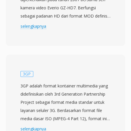
kamera video Everio GZ-HD7. Berfungsi
sebagai padanan HD dari format MOD definisi
standar, file TOD berisi data transport stream
selengkapnya
MPEG-2 dengan video H.264/AVC yang
dikodekan pada resolusi hingga 1920x1080
interlaced, dipasangkan dengan audio AC-3
(Dolby Digital). Format ini dikembangkan saat
JVC mentransisikan lini kamera video Everio-nya
dari definisi standar ke definisi tinggi,
3GP
menyediakan format perekaman yang
3GP adalah format kontainer multimedia yang
menyeimbangkan kualitas HD dengan ukuran
didefinisikan oleh 3rd Generation Partnership
file yang praktis untuk hard disk drive dan kartu
Project sebagai format media standar untuk
memori yang digunakan sebagai media
layanan seluler 3G. Berdasarkan format file
perekaman. File TOD memiliki kesamaan
media dasar ISO (MPEG-4 Part 12), format ini
struktural dengan transport stream MPEG-2
dirancang untuk mengurangi kebutuhan
selengkapnya
yang digunakan dalam aplikasi siaran,