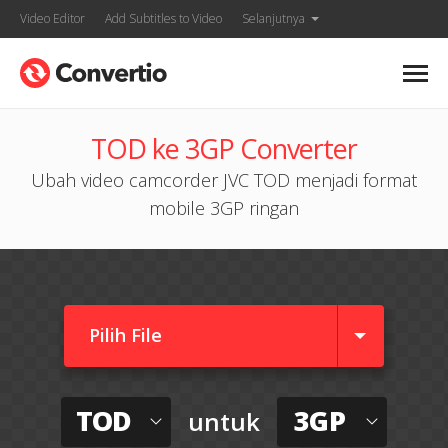
Video Editor
Add Subtitles to Video
Selanjutnya
TOD ke 3GP Converter
Ubah video camcorder JVC TOD menjadi format
mobile 3GP ringan
Pilih File
TOD
3GP
untuk