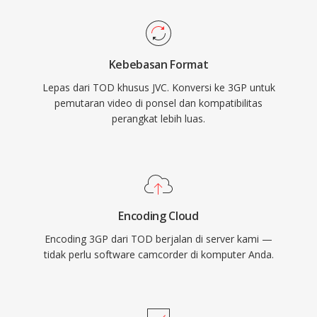
serta menyediakan fitur teks berjangka waktu
relevan bagi pemilik kamera video JVC Everio
dan gambar diam dalam kontainer. Adopsi luas
HD yang perlu mengakses, mengedit, atau
oleh produsen perangkat besar memastikan
mengonversi rekaman mereka menggunakan
Kebebasan Format
bahwa hampir setiap ponsel berkemampuan
perangkat lunak video modern.
Lepas dari TOD khusus JVC. Konversi ke 3GP untuk
3G dapat menangani media 3GP secara native.
pemutaran video di ponsel dan kompatibilitas
Meskipun perangkat seluler modern kini lebih
perangkat lebih luas.
memilih MP4 dan format canggih lainnya, file
3GP masih ditemukan dalam arsip rekaman
seluler lama dan di wilayah di mana pengiriman
video hemat bandwidth masih penting.
Encoding Cloud
Encoding 3GP dari TOD berjalan di server kami —
tidak perlu software camcorder di komputer Anda.