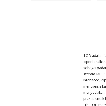
TOD adalah fo
diperkenalkan
sebagai padan
stream MPEG-
interlaced, d
mentransisikan
menyediakan 
praktis untuk
File TOD memi