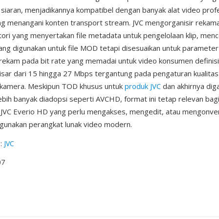
i siaran, menjadikannya kompatibel dengan banyak alat video prof
g menangani konten transport stream. JVC mengorganisir reka
ktori yang menyertakan file metadata untuk pengelolaan klip, men
ng digunakan untuk file MOD tetapi disesuaikan untuk paramete
rekam pada bit rate yang memadai untuk video konsumen definisi 
isar dari 15 hingga 27 Mbps tergantung pada pengaturan kualit
di kamera. Meskipun TOD khusus untuk
produk JVC
dan akhirnya diga
ebih banyak diadopsi seperti AVCHD, format ini tetap relevan bagi
 JVC Everio HD yang perlu mengakses, mengedit, atau mengonve
unakan perangkat lunak video modern.
g
:
JVC
07