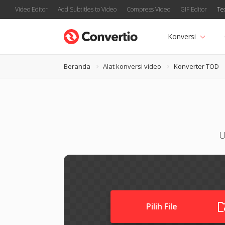
Video Editor
Add Subtitles to Video
Compress Video
GIF Editor
Te
Konversi
Beranda
Alat konversi video
Konverter TOD
U
Pilih File