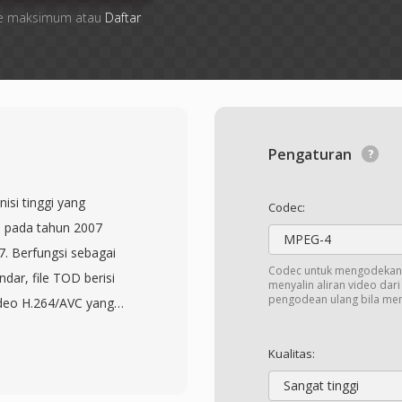
 file maksimum atau
Daftar
Pengaturan
isi tinggi yang
Codec:
n pada tahun 2007
MPEG-4
. Berfungsi sebagai
Codec untuk mengodekan 
dar, file TOD berisi
menyalin aliran video dar
pengodean ulang bila me
deo H.264/AVC yang
 interlaced,
ital). Format ini
Kualitas:
i kamera video Everio-
Sangat tinggi