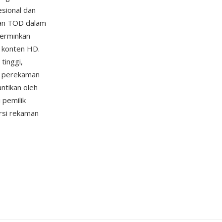
esional dan
man TOD dalam
cerminkan
r konten HD.
tinggi,
as perekaman
ntikan oleh
 pemilik
rsi rekaman