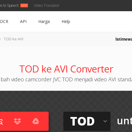
xt to Speech
Video Translator
OCR
API
Harga
Help
Istimew
TOD ke AVI
TOD ke AVI Converter
bah video camcorder JVC TOD menjadi video AVI stand
TOD
un