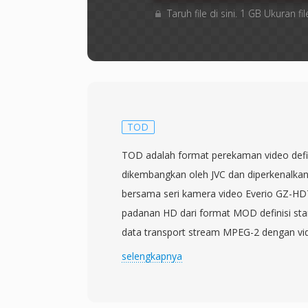
Taruh file di sini. 1 GB Ukuran
TOD
TOD adalah format perekaman video defin
dikembangkan oleh JVC dan diperkenalka
bersama seri kamera video Everio GZ-HD7
padanan HD dari format MOD definisi stan
data transport stream MPEG-2 dengan vi
dikodekan pada resolusi hingga 1920x1080
selengkapnya
dipasangkan dengan audio AC-3 (Dolby Dig
dikembangkan saat JVC mentransisikan lin