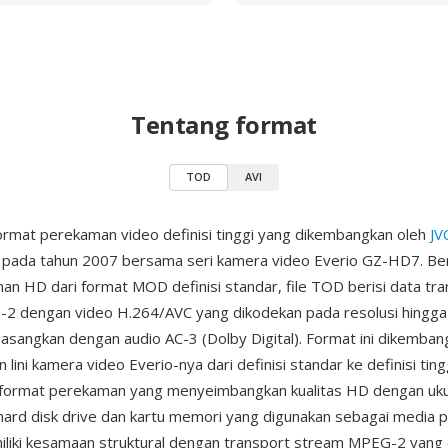
Tentang format
TOD
AVI
rmat perekaman video definisi tinggi yang dikembangkan oleh
JV
 pada tahun 2007 bersama seri kamera video Everio GZ-HD7. Be
an HD dari format MOD definisi standar, file TOD berisi data tr
2 dengan video H.264/AVC yang dikodekan pada resolusi hingg
ipasangkan dengan audio AC-3 (Dolby Digital). Format ini dikemban
 lini kamera video Everio-nya dari definisi standar ke definisi ting
format perekaman yang menyeimbangkan kualitas HD dengan ukur
 hard disk drive dan kartu memori yang digunakan sebagai media 
liki kesamaan struktural dengan transport stream MPEG-2 yang