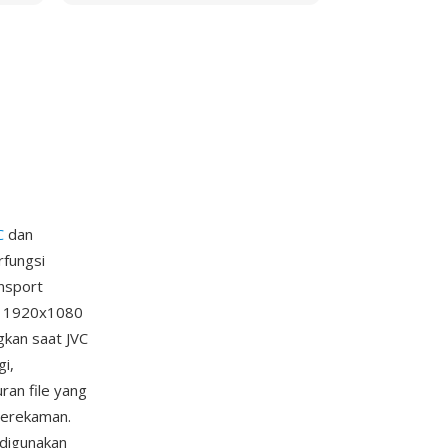
C
dan
rfungsi
ansport
a 1920x1080
gkan saat JVC
gi,
an file yang
perekaman.
 digunakan