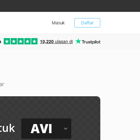
Masuk
Daftar
a
10,220
ulasan di
ar
AVI
tuk