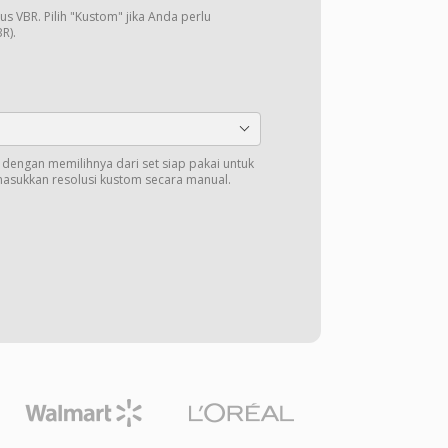
us VBR. Pilih "Kustom" jika Anda perlu
R).
t dengan memilihnya dari set siap pakai untuk
masukkan resolusi kustom secara manual.