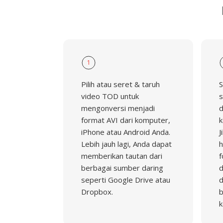
1
Pilih atau seret & taruh
S
video TOD untuk
s
mengonversi menjadi
d
format AVI dari komputer,
k
iPhone atau Android Anda.
J
Lebih jauh lagi, Anda dapat
h
memberikan tautan dari
f
berbagai sumber daring
d
seperti Google Drive atau
d
Dropbox.
b
k