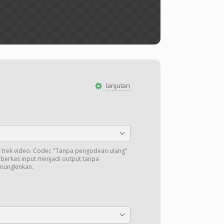
lanjutan
trek video. Codec "Tanpa pengodean ulang"
i berkas input menjadi output tanpa
mungkinkan.