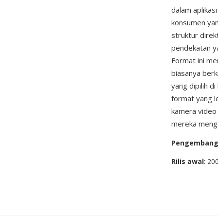
dalam aplikas
konsumen yan
struktur dire
pendekatan ya
Format ini me
biasanya berk
yang dipilih 
format yang l
kamera video
mereka mengg
Pengemban
Rilis awal
: 20