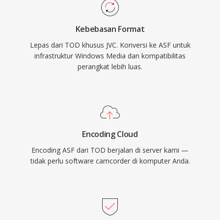
dukungan bawaan untuk manajemen hak
HD yang perlu mengakses, mengedit, atau
digital, yang menjadikan ASF pilihan populer
mengonversi rekaman mereka menggunakan
Kebebasan Format
untuk distribusi konten komersial pada masa-
perangkat lunak video modern.
Lepas dari TOD khusus JVC. Konversi ke ASF untuk
masa awal media online. Kontainer ini
infrastruktur Windows Media dan kompatibilitas
menangani beberapa stream tersinkronisasi,
perangkat lebih luas.
termasuk video, audio, perintah skrip, dan
penanda metadata. Meskipun ASF sebagian
besar telah digantikan oleh kontainer yang lebih
modern dalam banyak kasus penggunaan,
format ini tetap relevan dalam ekosistem
Encoding Cloud
media Windows lawas dan lingkungan
Encoding ASF dari TOD berjalan di server kami —
enterprise yang mengandalkan infrastruktur
tidak perlu software camcorder di komputer Anda.
Windows Media Services.