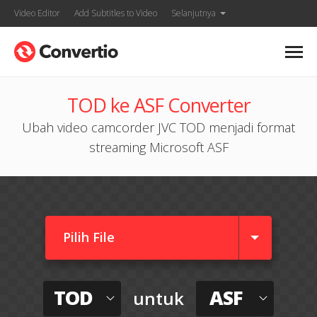
Video Editor
Add Subtitles to Video
Selanjutnya
TOD ke ASF Converter
Ubah video camcorder JVC TOD menjadi format
streaming Microsoft ASF
Pilih File
TOD
ASF
untuk