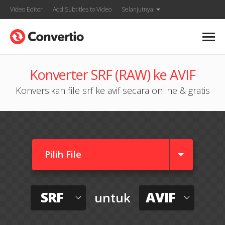
Video Editor
Add Subtitles to Video
Selanjutnya
Konverter SRF (RAW) ke AVIF
Konversikan file srf ke avif secara online & gratis
Pilih File
SRF
AVIF
untuk