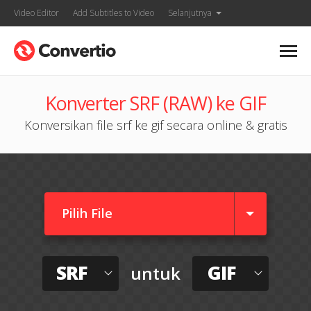
Video Editor
Add Subtitles to Video
Selanjutnya
Konverter SRF (RAW) ke GIF
Konversikan file srf ke gif secara online & gratis
Pilih File
SRF
GIF
untuk