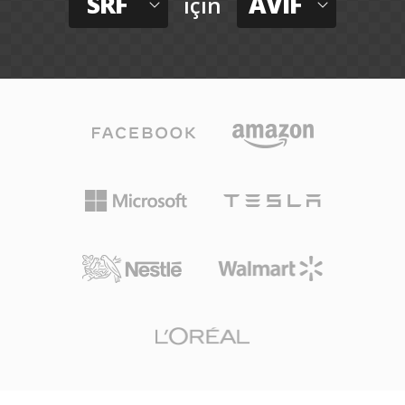
SRF
AVIF
için