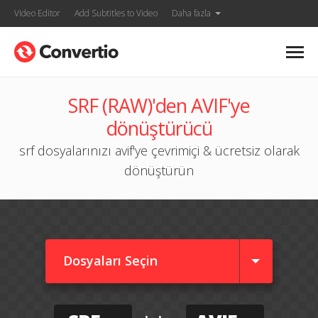
Video Editor
Add Subtitles to Video
Daha fazla
SRF (RAW)'den AVIF'ye
dönüştürücü
srf dosyalarınızı avif'ye çevrimiçi & ücretsiz olarak
dönüştürün
Dosyaları Seçin