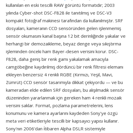
kullanılan en eski tescilli RAW görüntü formatıdır; 2003
yılında Cyber-shot DSC-F828 ile tanıtılmış ve DSC-V3
kompakt fotoğraf makinesi tarafından da kullanılmıştır. SRF
dosyaları, kameranın CCD sensöründen gelen işlenmemiş
sensör okumasını kanal başına 12 bit derinliğinde yakalar ve
herhangi bir demozaikleme, beyaz denge veya sıkıştırma
işleminden önceki ham Bayer-desen verisini korur. DSC-
F828, daha geniş bir renk gamı yakalamak amacıyla
camgöbeğine kaydırılmış dördüncü bir renk filtresi elemanı
ekleyen benzersiz 4 renkli RGBE (Kırmızı, Yeşil, Mavi,
Zümrüt) CCD sensör tasarımıyla dikkat çekiyordu — ve bu
kameradan elde edilen SRF dosyaları, bu alışılmadık sensör
düzeninden yararlanmak için gereken ham 4 renkli mozaik
verisini saklar. Format, pozlama parametrelerini, lens
konumunu ve kamera ayarlarını kaydeden Sony'ye özgü
meta veri etiketleriyle tescilli bir kapsayıcı yapısı kullanır.
Sony'nın 2006'dan i̇tibaren Alpha DSLR sistemiyle