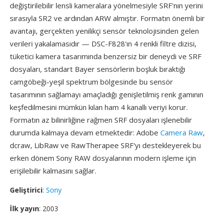
değiştirilebilir lensli kameralara yönelmesiyle SRF'nın yerini
sırasıyla SR2 ve ardından ARW almıştır. Formatın önemli bir
avantajı, gerçekten yenilikçi sensör teknolojisinden gelen
verileri yakalamasıdır — DSC-F828'ın 4 renkli filtre dizisi,
tüketici kamera tasarımında benzersiz bir deneydi ve SRF
dosyaları, standart Bayer sensörlerin boşluk bıraktığı
camgöbeği-yeşil spektrum bölgesinde bu sensör
tasarımının sağlamayı amaçladığı genişletilmiş renk gamının
keşfedilmesini mümkün kılan ham 4 kanallı veriyi korur.
Formatın az bilinirliğine rağmen SRF dosyaları işlenebilir
durumda kalmaya devam etmektedir: Adobe
Camera Raw
,
dcraw, LibRaw ve RawTherapee SRF'yı destekleyerek bu
erken dönem Sony RAW dosyalarının modern işleme için
erişilebilir kalmasını sağlar.
Geliştirici
:
Sony
İlk yayın
: 2003