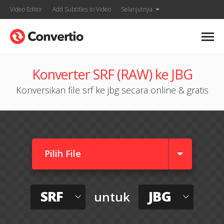
Video Editor
Add Subtitles to Video
Selanjutnya
Konverter SRF (RAW) ke JBG
Konversikan file srf ke jbg secara online & gratis
Pilih File
SRF
JBG
untuk