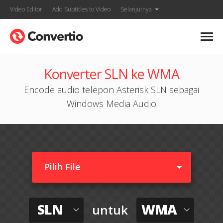
Video Editor
Add Subtitles to Video
Selanjutnya
Konverter SLN ke WMA
Encode audio telepon Asterisk SLN sebagai
Windows Media Audio
Pilih File
SLN
WMA
untuk