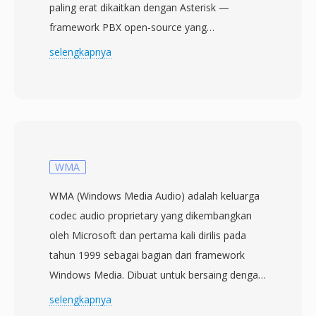
paling erat dikaitkan dengan Asterisk —
framework PBX open-source yang
dikembangkan oleh Digium (sekarang
selengkapnya
Sangoma Technologies). Di dalam Asterisk,
SLN berfungsi sebagai representasi audio
internal native: setiap operasi transcoding
codec melewati signed linear sebagai langkah
perantara. Ini menjadikan SLN sebagai tulang
punggung arsitektur translasi codec Asterisk.
WMA
Format ini tidak berisi apa pun selain sampel
WMA (Windows Media Audio) adalah keluarga
mentah — tanpa header, tanpa metadata,
codec audio proprietary yang dikembangkan
tanpa framing — sehingga parameter harus
oleh Microsoft dan pertama kali dirilis pada
diketahui terlebih dahulu. Meskipun kurangnya
tahun 1999 sebagai bagian dari framework
deskripsi diri ini mungkin terlihat membatasi, ini
Windows Media. Dibuat untuk bersaing dengan
sebenarnya merupakan keunggulan dalam
MP3 dan AAC, WMA Standard menggunakan
selengkapnya
telepon di mana format sampel ditetapkan
pengkodean perseptual untuk menghasilkan