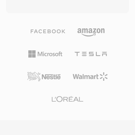
oleh konvensi dan setiap byte overhead
apa yang diklaim Microsoft sebagai kualitas
penting di ribuan channel simultan. Rate 8000
mendekati CD pada bitrate serendah 64 kbps
Hz sesuai dengan standar G.711 untuk telepon
— sekitar setengah dari data rate yang
tradisional, menangkap band suara penuh 300-
biasanya dibutuhkan MP3 untuk hasil yang
3400 Hz. Asterisk juga mendukung varian yang
sebanding. Keluarga codec ini berkembang
diperluas (sln16, sln32, sln48) untuk audio
hingga mencakup WMA Professional untuk
wideband. File SLN tidak memerlukan decoding
suara surround dan audio beresolusi tinggi,
— hanya pemetaan memori langsung —
WMA Lossless untuk kompresi arsip bit-
menjadikannya ideal untuk mixing real-time,
perfect, dan WMA Voice yang dioptimalkan
konferensi, dan pemutaran prompt dalam
untuk konten ucapan pada bitrate sangat
lingkungan VoIP berdensitas tinggi.
rendah. Integrasi mendalam dengan Windows,
Windows Media Player, dan ekosistem Zune
memberikan WMA keunggulan distribusi yang
kuat sepanjang tahun 2000-an, dan dukungan
digital rights management (DRM) membuatnya
menarik bagi toko musik online pada era itu.