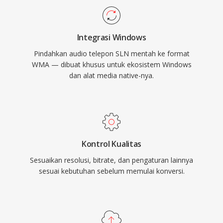
Encoding dan decoding ditangani secara native
oleh Windows, tidak memerlukan perangkat
Integrasi Windows
lunak pihak ketiga untuk pemutaran di mesin
Pindahkan audio telepon SLN mentah ke format
Windows mana pun. Dukungan lintas platform
WMA — dibuat khusus untuk ekosistem Windows
telah meningkat melalui pustaka seperti
dan alat media native-nya.
FFmpeg dan GStreamer, meskipun WMA tetap
kurang kompatibel secara universal dibanding
MP3 atau AAC pada perangkat non-Microsoft.
Format ini masih muncul dalam pustaka media
warisan, meskipun codec yang lebih baru
Kontrol Kualitas
sebagian besar telah menggantikannya untuk
Sesuaikan resolusi, bitrate, dan pengaturan lainnya
streaming dan penggunaan portabel.
sesuai kebutuhan sebelum memulai konversi.