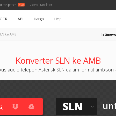
xt to Speech
Video Translator
OCR
API
Harga
Help
Istimew
SLN ke AMB
Konverter SLN ke AMB
us audio telepon Asterisk SLN dalam format ambison
SLN
un