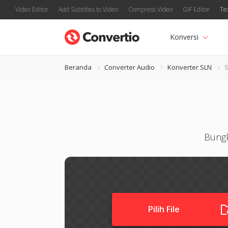
Video Editor
Add Subtitles to Video
Compress Video
GIF Editor
Te
Konversi
Beranda
Converter Audio
Konverter SLN
Bungk
Pilih File