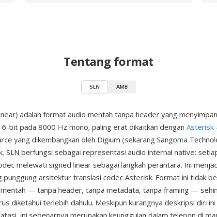
Tentang format
SLN
AMB
Linear) adalah format audio mentah tanpa header yang menyimp
 16-bit pada 8000 Hz mono, paling erat dikaitkan dengan
Asterisk
rce yang dikembangkan oleh Digium (sekarang Sangoma Technolo
k, SLN berfungsi sebagai representasi audio internal native: setia
odec melewati signed linear sebagai langkah perantara. Ini menja
 punggung arsitektur translasi codec Asterisk. Format ini tidak be
l mentah — tanpa header, tanpa metadata, tanpa framing — sehi
s diketahui terlebih dahulu. Meskipun kurangnya deskripsi diri in
atasi, ini sebenarnya merupakan keunggulan dalam telepon di ma