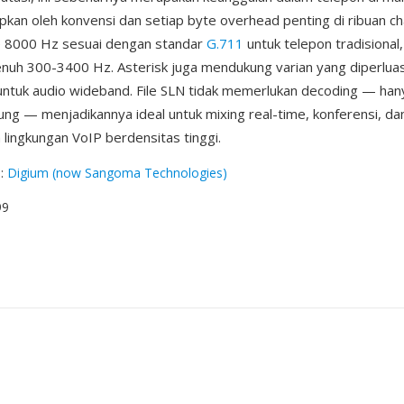
pkan oleh konvensi dan setiap byte overhead penting di ribuan ch
te 8000 Hz sesuai dengan standar
G.711
untuk telepon tradisiona
nuh 300-3400 Hz. Asterisk juga mendukung varian yang diperluas
 untuk audio wideband. File SLN tidak memerlukan decoding — ha
ng — menjadikannya ideal untuk mixing real-time, konferensi, d
lingkungan VoIP berdensitas tinggi.
g
:
Digium (now Sangoma Technologies)
99