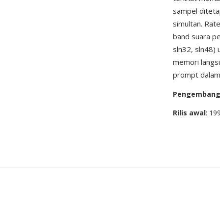
sampel diteta
simultan. Ra
band suara pe
sln32, sln48)
memori langsu
prompt dalam 
Pengemban
Rilis awal
: 19