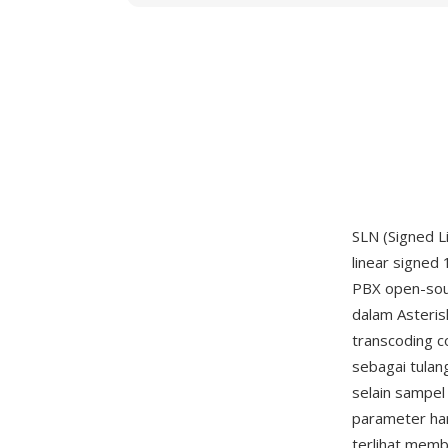
SLN (Signed 
linear signed
PBX open-sou
dalam Asteris
transcoding c
sebagai tulang
selain sampe
parameter haru
terlihat memb