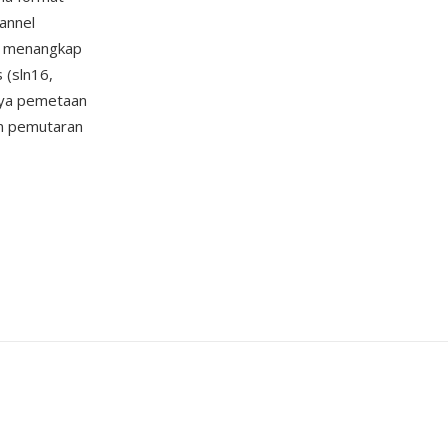
annel
l, menangkap
 (sln16,
nya pemetaan
an pemutaran