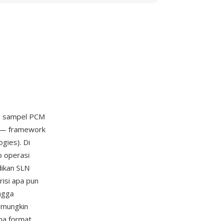
an sampel PCM
— framework
gies). Di
p operasi
dikan SLN
risi apa pun
ngga
i mungkin
na format