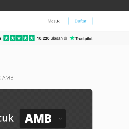
Masuk
Daftar
a
10,220
ulasan di
ik AMB
AMB
tuk