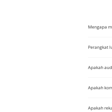
Mengapa me
Perangkat 
Apakah audi
Apakah konv
Apakah reka