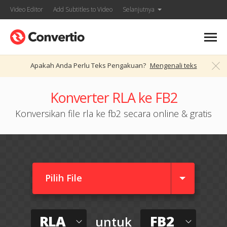
Video Editor
Add Subtitles to Video
Selanjutnya
Apakah Anda Perlu Teks Pengakuan?
Mengenali teks
Konverter RLA ke FB2
Konversikan file rla ke fb2 secara online & gratis
Pilih File
RLA
FB2
untuk