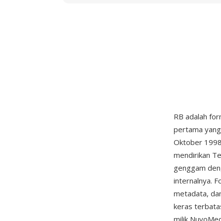
RB adalah for
pertama yang 
Oktober 1998.
mendirikan T
genggam deng
internalnya.
metadata, dan
keras terbata
milik NuvoMed