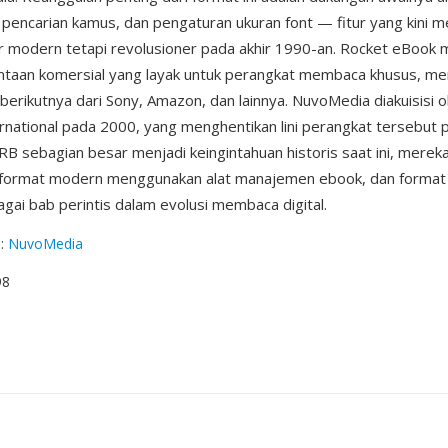
, pencarian kamus, dan pengaturan ukuran font — fitur yang kini m
 modern tetapi revolusioner pada akhir 1990-an. Rocket eBook 
ntaan komersial yang layak untuk perangkat membaca khusus, me
 berikutnya dari Sony, Amazon, dan lainnya. NuvoMedia diakuisisi 
rnational pada 2000, yang menghentikan lini perangkat tersebut 
 RB sebagian besar menjadi keingintahuan historis saat ini, merek
 format modern menggunakan alat manajemen ebook, dan format i
agai bab perintis dalam evolusi membaca digital.
g
:
NuvoMedia
98