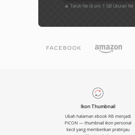
Taruh file di sini. 1 GB Ukuran f
Ikon Thumbnail
Ubah halaman ebook RB menjadi
PICON — thumbnail ikon personal
kecil yang memberikan pratinjau