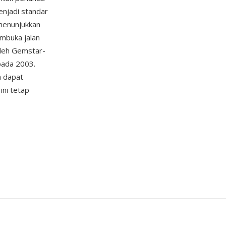
enjadi standar
menunjukkan
mbuka jalan
oleh Gemstar-
pada 2003.
a dapat
ni tetap