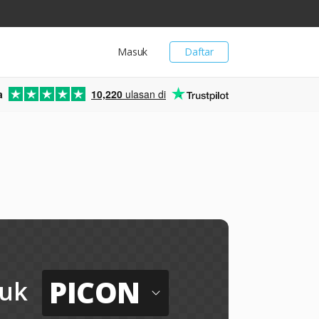
Masuk
Daftar
a
10,220
ulasan di
PICON
uk