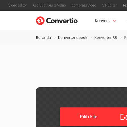
Video Editor
Add Subtitles to Video
Compress Video
GIF Editor
Te
Konversi
Beranda
Konverter ebook
Konverter RB
R
Pilih File