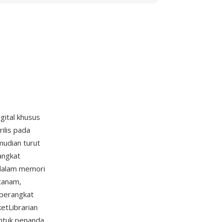
igital khusus
ilis pada
mudian turut
angkat
 dalam memori
tanam,
 perangkat
etLibrarian
untuk penanda