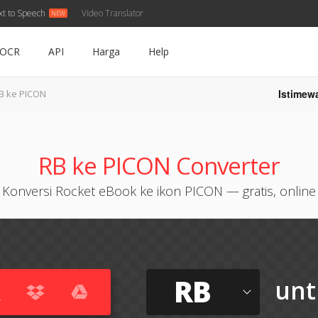
xt to Speech
Video Translator
OCR
API
Harga
Help
Istimew
B ke PICON
RB ke PICON Converter
Konversi Rocket eBook ke ikon PICON — gratis, online
RB
unt