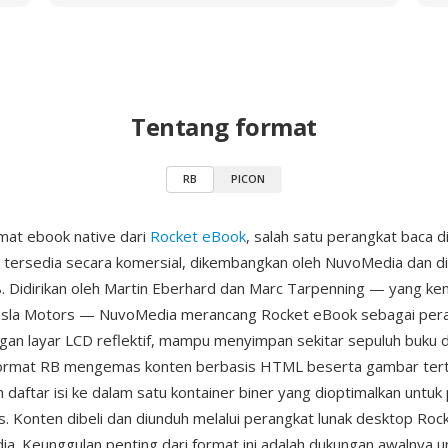
Tentang format
RB
PICON
mat ebook native dari
Rocket eBook
, salah satu perangkat baca d
tersedia secara komersial, dikembangkan oleh NuvoMedia dan dir
 Didirikan oleh Martin Eberhard dan Marc Tarpenning — yang ke
esla Motors — NuvoMedia merancang Rocket eBook sebagai per
an layar LCD reflektif, mampu menyimpan sekitar sepuluh buku
 Format RB mengemas konten berbasis HTML beserta gambar ter
 daftar isi ke dalam satu kontainer biner yang dioptimalkan untuk
s. Konten dibeli dan diunduh melalui perangkat lunak desktop Rock
ia. Keunggulan penting dari format ini adalah dukungan awalnya 