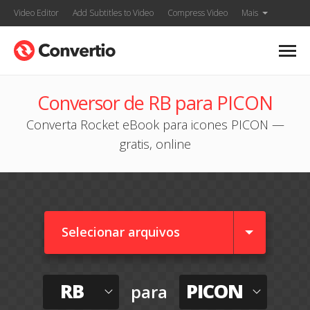
Video Editor
Add Subtitles to Video
Compress Video
Mais
Conversor de RB para PICON
Converta Rocket eBook para icones PICON —
gratis, online
Selecionar arquivos
RB
PICON
para