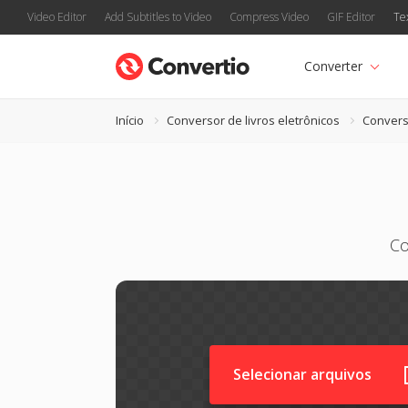
Video Editor
Add Subtitles to Video
Compress Video
GIF Editor
Te
Converter
Início
Conversor de livros eletrônicos
Convers
Co
Selecionar arquivos