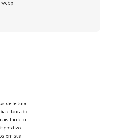
webp
os de leitura
ia é lancado
ais tarde co-
spositivo
ros em sua