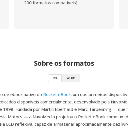
200 formatos compatíveis)
Sobre os formatos
RB
WEBP
to de ebook nativo do
Rocket eBook
, um dos primeiros dispositiv
edicados disponíveis comercialmente, desenvolvido pela NuvoMed
e 1998. Fundada por Martin Eberhard é Marc Tarpenning — que m
esla Motors — a NuvoMedia projetou o Rocket eBook como um di
tela LCD reflexiva, capaz de armazenar aproximadamente dez liv