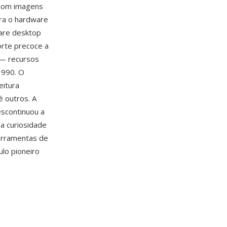
com imagens
ara o hardware
ware desktop
orte precoce a
 — recursos
1990. O
eitura
 outros. A
escontinuou a
a curiosidade
erramentas de
lo pioneiro