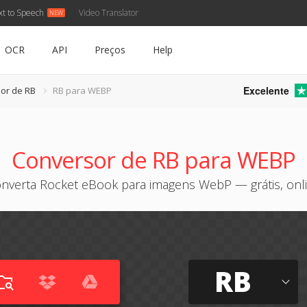
xt to Speech
Video Translator
OCR
API
Preços
Help
Excelente
or de RB
RB para WEBP
Conversor de RB para WEBP
nverta Rocket eBook para imagens WebP — grátis, onl
RB