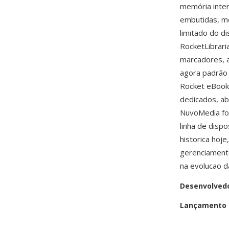
memória inte
embutidas, me
limitado do d
RocketLibrari
marcadores, a
agora padrão 
Rocket eBook 
dedicados, ab
NuvoMedia foi
linha de disp
historica hoj
gerenciamento
na evolucao da 
Desenvolved
Lançamento i