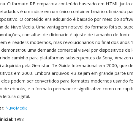
rna. O formato RB empacota conteúdo baseado em HTML junto 
tadados é um indice em um único container binário otimizado p
ispositivo. O conteúdo era adquirido é baixado por meio do soft
an da NuvoMedia. Uma vantagem notavel do formato foi seu sup
notações, consultas de dicionario é ajuste de tamanho de fonte
em é-readers modernos, mas revolucionarios no final dos anos 
demonstrou uma demanda comercial viavel por dispositivos de l
rindo caminho para plataformas subsequentes da Sony, Amazon é
 adquirida pela Gemstar-TV Guide International em 2000, que d
ositivos em 2003. Embora arquivos RB sejam em grande parte um
e, eles podem ser convertidos para formatos modernos usando f
 de ebooks, e o formato permanece significativo como um capitu
leitura digital.
or
:
NuvoMedia
nicial
: 1998