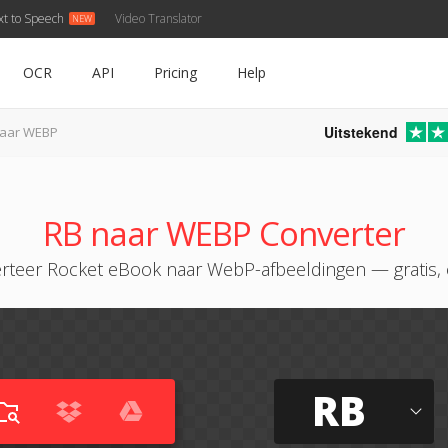
xt to Speech
Video Translator
OCR
API
Pricing
Help
Uitstekend
naar WEBP
RB naar WEBP Converter
rteer Rocket eBook naar WebP-afbeeldingen — gratis, 
RB