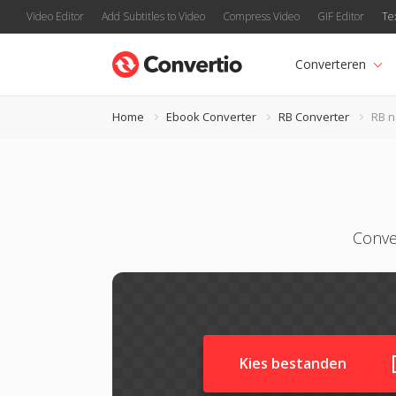
Video Editor
Add Subtitles to Video
Compress Video
GIF Editor
Te
Converteren
Home
Ebook Converter
RB Converter
RB 
Conve
Kies bestanden