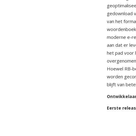
geoptimalisee
gedownload vi
van het forma
woordenboekop
moderne e-rea
aan dat er le
het pad voor 
overgenomen d
Hoewel RB-bes
worden gecon
blijft van bet
Ontwikkelaa
Eerste relea