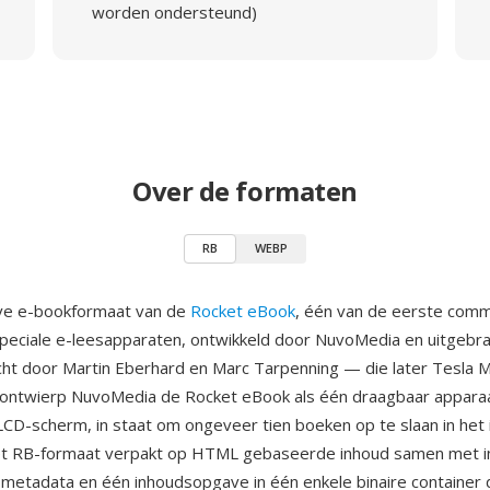
worden ondersteund)
Over de formaten
RB
WEBP
ive e-bookformaat van de
Rocket eBook
, één van de eerste comm
peciale e-leesapparaten, ontwikkeld door NuvoMedia en uitgebra
cht door Martin Eberhard en Marc Tarpenning — die later Tesla
 ontwierp NuvoMedia de Rocket eBook als één draagbaar appara
LCD-scherm, in staat om ongeveer tien boeken op te slaan in het 
t RB-formaat verpakt op HTML gebaseerde inhoud samen met i
 metadata en één inhoudsopgave in één enkele binaire container d