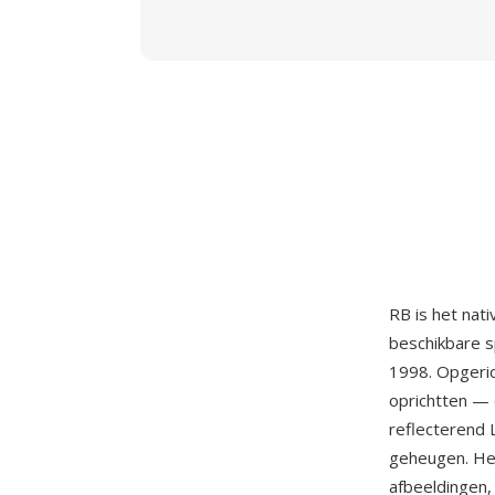
RB is het nat
beschikbare s
1998. Opgeri
oprichtten —
reflecterend 
geheugen. He
afbeeldingen,