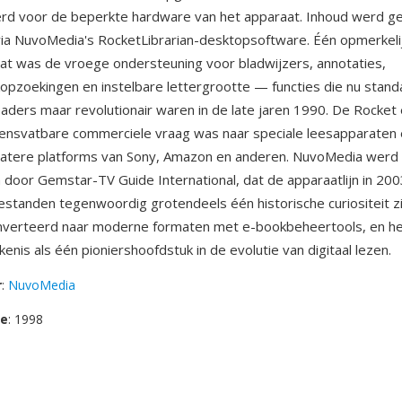
rd voor de beperkte hardware van het apparaat. Inhoud werd g
a NuvoMedia's RocketLibrarian-desktopsoftware. Één opmerkeli
at was de vroege ondersteuning voor bladwijzers, annotaties,
zoekingen en instelbare lettergrootte — functies die nu standa
ders maar revolutionair waren in de late jaren 1990. De Rocke
vensvatbare commerciele vraag was naar speciale leesapparaten
latere platforms van Sony, Amazon en anderen. NuvoMedia werd 
oor Gemstar-TV Guide International, dat de apparaatlijn in 200
tanden tegenwoordig grotendeels één historische curiositeit zi
verteerd naar moderne formaten met e-bookbeheertools, en he
ekenis als één pioniershoofdstuk in de evolutie van digitaal lezen.
r
:
NuvoMedia
se
: 1998