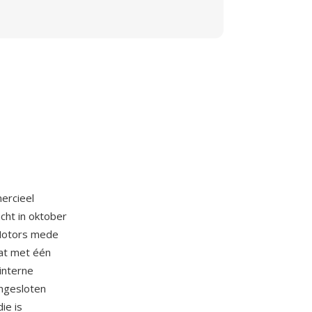
ercieel
cht in oktober
 Motors mede
at met één
interne
ngesloten
ie is