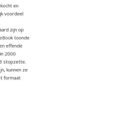
ekocht en
jk voordeel
ard zijn op
t eBook toonde
 en effende
in 2000
3 stopzette.
jn, kunnen ze
t formaat