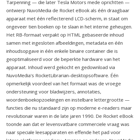
Tarpenning — die later Tesla Motors mede oprichtten —
ontwierp NuvoMedia de Rocket eBook als één draagbaar
apparaat met één reflecterend LCD-scherm, in staat om
ongeveer tien boeken op te slaan in het interne geheugen.
Het RB-formaat verpakt op HTML gebaseerde inhoud
samen met ingesloten afbeeldingen, metadata en één
inhoudsopgave in één enkele binaire container die is
geoptimaliseerd voor de beperkte hardware van het
apparaat. Inhoud werd gekocht en gedownload via
NuvoMedia's RocketLibrarian-desktopsoftware. Één
opmerkelijk voordeel van het formaat was de vroege
ondersteuning voor bladwijzers, annotaties,
woordenboekopzoekingen en instelbare lettergrootte —
functies die nu standaard zijn op moderne e-readers maar
revolutionair waren in de late jaren 1990. De Rocket eBook
toonde aan dat er levensvatbare commerciele vraag was
naar speciale leesapparaten en effende het pad voor