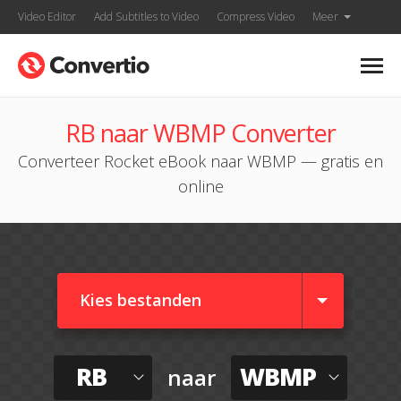
Video Editor
Add Subtitles to Video
Compress Video
Meer
RB naar WBMP Converter
Converteer Rocket eBook naar WBMP — gratis en
online
Kies bestanden
RB
WBMP
naar