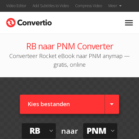
Video Editor
Add Subtitles to Video
Compress Video
Meer
RB naar PNM Converter
Converteer Rocket eBook naar PNM anymap —
gratis, online
Kies bestanden
RB
PNM
naar