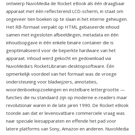
ontwierp NuvoMedia de Rocket eBook als één draagbaar
apparaat met één reflecterend LCD-scherm, in staat om
ongeveer tien boeken op te slaan in het interne geheugen.
Het RB-formaat verpakt op HTML gebaseerde inhoud
samen met ingesloten afbeeldingen, metadata en één
inhoudsopgave in één enkele binaire container die is
geoptimaliseerd voor de beperkte hardware van het
apparaat. Inhoud werd gekocht en gedownload via
NuvoMedia's RocketLibrarian-desktopsoftware. Één
opmerkelijk voordeel van het formaat was de vroege
ondersteuning voor bladwijzers, annotaties,
woordenboekopzoekingen en instelbare lettergrootte —
functies die nu standaard zijn op moderne e-readers maar
revolutionair waren in de late jaren 1990. De Rocket eBook
toonde aan dat er levensvatbare commerciele vraag was
naar speciale leesapparaten en effende het pad voor
latere platforms van Sony, Amazon en anderen. NuvoMedia